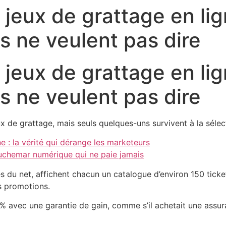
 jeux de grattage en lign
s ne veulent pas dire
 jeux de grattage en lign
s ne veulent pas dire
de grattage, mais seuls quelques-uns survivent à la sélectio
gne : la vérité qui dérange les marketeurs
cauchemar numérique qui ne paie jamais
du net, affichent chacun un catalogue d’environ 150 ticket
es promotions.
% avec une garantie de gain, comme s’il achetait une assura