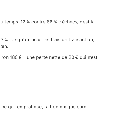
u temps. 12 % contre 88 % d’échecs, c’est la
 lorsqu’on inclut les frais de transaction,
ain.
viron 180 € – une perte nette de 20 € qui n’est
, ce qui, en pratique, fait de chaque euro