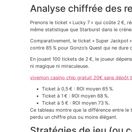
Analyse chiffrée des 
Prenons le ticket « Lucky 7 » qui coûte 2 €, 
même statistique que Starburst dans le crénea
Comparativement, le ticket « Super Jackpot »
contre 85 % pour Gonzo’s Quest qui ne dure q
En jouant 100 tickets de 2 €, le joueur dépense
ni magique ni miraculeuse.
vivemon casino chip gratuit 20€ sans dépôt 
Ticket à 0,5 € : ROI moyen 65 %.
Ticket à 1 € : ROI moyen 68 %.
Ticket à 5 € : ROI moyen 73 %.
Ce tableau montre que la différence entre le t
perdu un chiffre plus ou moins élégant.
Stratégies de jeu (ou 