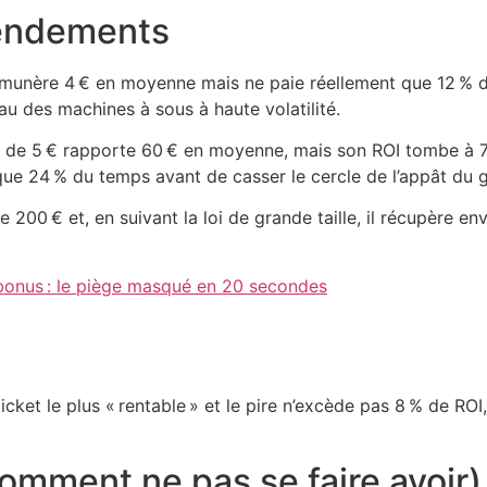
rendements
rémunère 4 € en moyenne mais ne paie réellement que 12 % d
u des machines à sous à haute volatilité.
 de 5 € rapporte 60 € en moyenne, mais son ROI tombe à 73 %
ue 24 % du temps avant de casser le cercle de l’appât du g
 200 € et, en suivant la loi de grande taille, il récupère en
bonus : le piège masqué en 20 secondes
icket le plus « rentable » et le pire n’excède pas 8 % de ROI
comment ne pas se faire avoir)