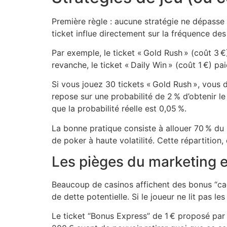
Première règle : aucune stratégie ne dépasse l
ticket influe directement sur la fréquence de
Par exemple, le ticket « Gold Rush » (coût 3 €
revanche, le ticket « Daily Win » (coût 1 €) 
Si vous jouez 30 tickets « Gold Rush », vous 
repose sur une probabilité de 2 % d’obtenir le
que la probabilité réelle est 0,05 %.
La bonne pratique consiste à allouer 70 % du b
de poker à haute volatilité. Cette répartition
Les pièges du marketing e
Beaucoup de casinos affichent des bonus “cad
de dette potentielle. Si le joueur ne lit pas 
Le ticket “Bonus Express” de 1 € proposé par 