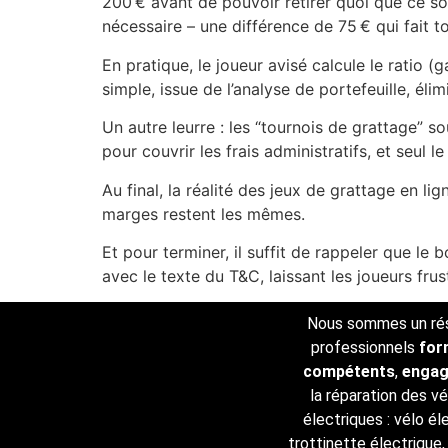
200 € avant de pouvoir retirer quoi que ce s
nécessaire – une différence de 75 € qui fait to
En pratique, le joueur avisé calcule le ratio 
simple, issue de l’analyse de portefeuille, él
Un autre leurre : les “tournois de grattage” 
pour couvrir les frais administratifs, et seul 
Au final, la réalité des jeux de grattage en l
marges restent les mêmes.
Et pour terminer, il suffit de rappeler que le 
avec le texte du T&C, laissant les joueurs fru
Nous sommes un ré
professionnels
for
compétents
,
enga
la réparation des v
électriques : vélo él
trottinette électrique,