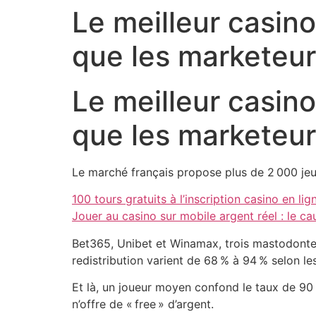
Le meilleur casino
que les marketeur
Le meilleur casino
que les marketeur
Le marché français propose plus de 2 000 jeux 
100 tours gratuits à l’inscription casino en li
Jouer au casino sur mobile argent réel : le 
Bet365, Unibet et Winamax, trois mastodontes 
redistribution varient de 68 % à 94 % selon l
Et là, un joueur moyen confond le taux de 90 
n’offre de « free » d’argent.