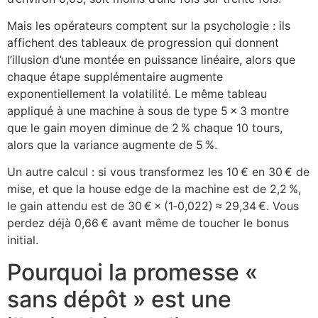
Mais les opérateurs comptent sur la psychologie : ils
affichent des tableaux de progression qui donnent
l’illusion d’une montée en puissance linéaire, alors que
chaque étape supplémentaire augmente
exponentiellement la volatilité. Le même tableau
appliqué à une machine à sous de type 5 × 3 montre
que le gain moyen diminue de 2 % chaque 10 tours,
alors que la variance augmente de 5 %.
Un autre calcul : si vous transformez les 10 € en 30 € de
mise, et que la house edge de la machine est de 2,2 %,
le gain attendu est de 30 € × (1‑0,022) ≈ 29,34 €. Vous
perdez déjà 0,66 € avant même de toucher le bonus
initial.
Pourquoi la promesse «
sans dépôt » est une