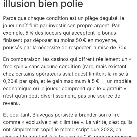
illusion bien polie
Parce que chaque condition est un piège déguisé, le
joueur naïf finit par investir son propre argent. Par
exemple, 5 % des joueurs qui acceptent le bonus
finissent par déposer au moins 50 € en moyenne,
poussés par la nécessité de respecter la mise de 30x.
En comparaison, les casinos qui offrent réellement un «
free spin » sans aucune condition (rare, mais existant
chez certains opérateurs asiatiques) limitent la mise à
0,20 € par spin, et le gain maximum à 5 € — un modèle
économique où le joueur comprend que le « gratuit »
n’est qu’un petit divertissement, pas une source de
revenu.
Et pourtant, Bluvegas persiste à brander son offre
comme « exclusive » et « limitée ». La vérité, c’est qu’ils
ont simplement copié le même script que 2023, en
ajustant le montant à la hausse de 2 €, pour compenser