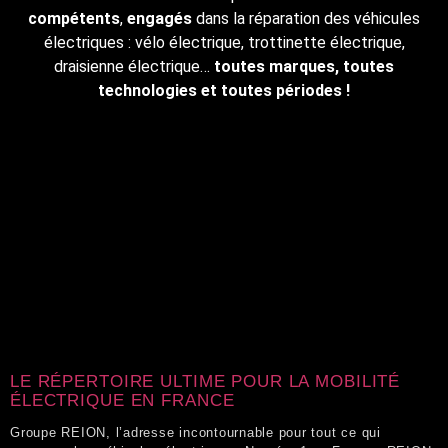
compétents
,
engagés
dans la réparation des véhicules
électriques : vélo électrique, trottinette électrique,
draisienne électrique…
toutes marques, toutes
technologies et toutes périodes !
LE RÉPERTOIRE ULTIME POUR LA MOBILITÉ
ÉLECTRIQUE EN FRANCE
Groupe REION, l’adresse incontournable pour tout ce qui