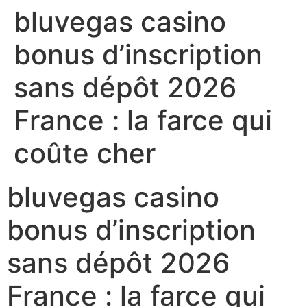
bluvegas casino
bonus d’inscription
sans dépôt 2026
France : la farce qui
coûte cher
bluvegas casino
bonus d’inscription
sans dépôt 2026
France : la farce qui