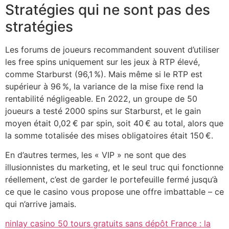
Stratégies qui ne sont pas des
stratégies
Les forums de joueurs recommandent souvent d’utiliser
les free spins uniquement sur les jeux à RTP élevé,
comme Starburst (96,1 %). Mais même si le RTP est
supérieur à 96 %, la variance de la mise fixe rend la
rentabilité négligeable. En 2022, un groupe de 50
joueurs a testé 2000 spins sur Starburst, et le gain
moyen était 0,02 € par spin, soit 40 € au total, alors que
la somme totalisée des mises obligatoires était 150 €.
En d’autres termes, les « VIP » ne sont que des
illusionnistes du marketing, et le seul truc qui fonctionne
réellement, c’est de garder le portefeuille fermé jusqu’à
ce que le casino vous propose une offre imbattable – ce
qui n’arrive jamais.
ninlay casino 50 tours gratuits sans dépôt France : la