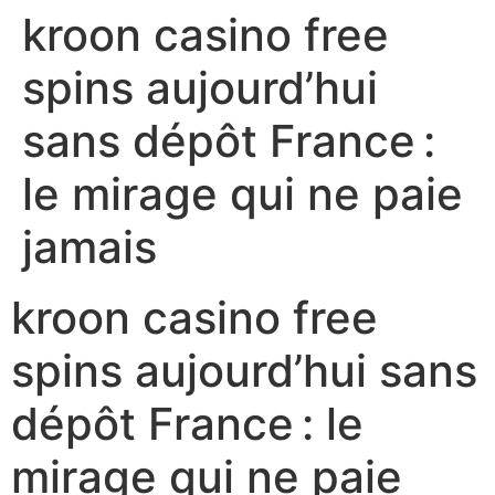
kroon casino free
spins aujourd’hui
sans dépôt France :
le mirage qui ne paie
jamais
kroon casino free
spins aujourd’hui sans
dépôt France : le
mirage qui ne paie