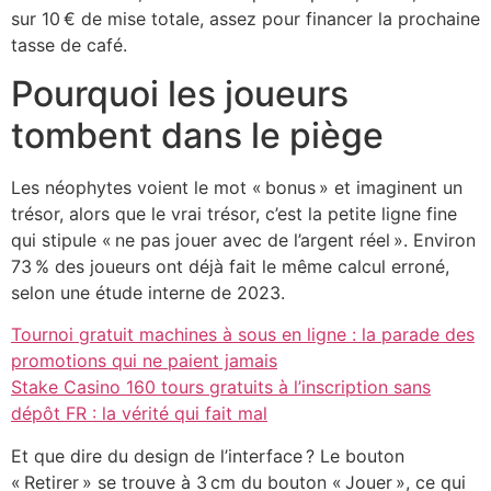
sur 10 € de mise totale, assez pour financer la prochaine
tasse de café.
Pourquoi les joueurs
tombent dans le piège
Les néophytes voient le mot « bonus » et imaginent un
trésor, alors que le vrai trésor, c’est la petite ligne fine
qui stipule « ne pas jouer avec de l’argent réel ». Environ
73 % des joueurs ont déjà fait le même calcul erroné,
selon une étude interne de 2023.
Tournoi gratuit machines à sous en ligne : la parade des
promotions qui ne paient jamais
Stake Casino 160 tours gratuits à l’inscription sans
dépôt FR : la vérité qui fait mal
Et que dire du design de l’interface ? Le bouton
« Retirer » se trouve à 3 cm du bouton « Jouer », ce qui