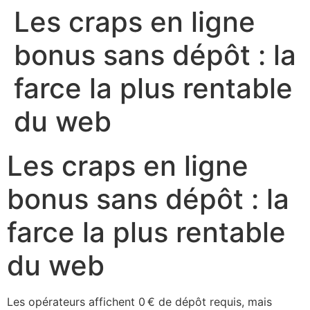
Les craps en ligne
bonus sans dépôt : la
farce la plus rentable
du web
Les craps en ligne
bonus sans dépôt : la
farce la plus rentable
du web
Les opérateurs affichent 0 € de dépôt requis, mais