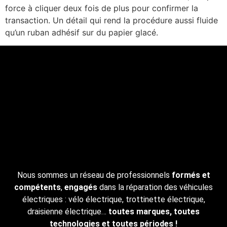
force à cliquer deux fois de plus pour confirmer la
transaction. Un détail qui rend la procédure aussi fluide
qu’un ruban adhésif sur du papier glacé.
Nous sommes un réseau de professionnels
formés et
compétents
,
engagés
dans la réparation des véhicules
électriques : vélo électrique, trottinette électrique,
draisienne électrique…
toutes marques, toutes
technologies et toutes périodes !