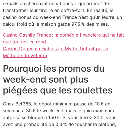
e‑mails en cherchant un « bonus » qui promet de
transformer leur tirelire en coffre-fort. En réalité, le
casino bonus du week‑end France n’est qu’un leurre, un
calcul froid où la maison garde 97,5 % des mises.
Casino Cashlib France : la comédie financière qui ne fait
que tourner en rond
Casino Dogecoin Fiable : Le Mythe Détruit par la
Méthode du Vétéran
Pourquoi les promos du
week‑end sont plus
piégées que les roulettes
Chez Bet365, le dépôt minimum passe de 10 € en
semaine à 30 € le week‑end, mais le gain maximum
autorisé se bloque à 150 €. Si vous misez 30 €, vous
avez une probabilité de 0,3 % de toucher le plafond,