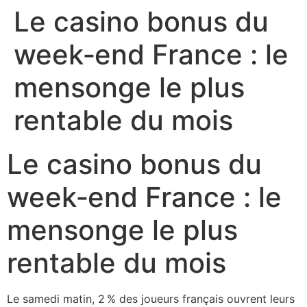
Le casino bonus du
week‑end France : le
mensonge le plus
rentable du mois
Le casino bonus du
week‑end France : le
mensonge le plus
rentable du mois
Le samedi matin, 2 % des joueurs français ouvrent leurs