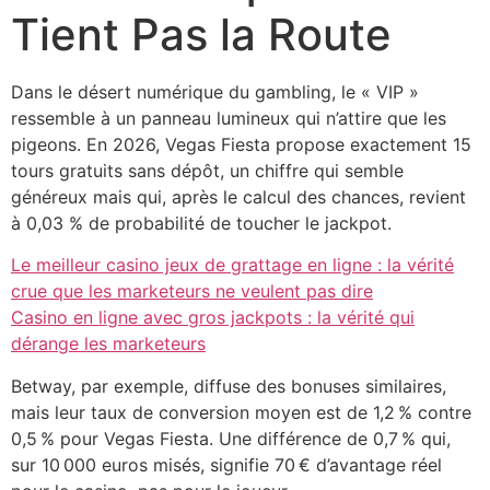
Tient Pas la Route
Dans le désert numérique du gambling, le « VIP »
ressemble à un panneau lumineux qui n’attire que les
pigeons. En 2026, Vegas Fiesta propose exactement 15
tours gratuits sans dépôt, un chiffre qui semble
généreux mais qui, après le calcul des chances, revient
à 0,03 % de probabilité de toucher le jackpot.
Le meilleur casino jeux de grattage en ligne : la vérité
crue que les marketeurs ne veulent pas dire
Casino en ligne avec gros jackpots : la vérité qui
dérange les marketeurs
Betway, par exemple, diffuse des bonuses similaires,
mais leur taux de conversion moyen est de 1,2 % contre
0,5 % pour Vegas Fiesta. Une différence de 0,7 % qui,
sur 10 000 euros misés, signifie 70 € d’avantage réel