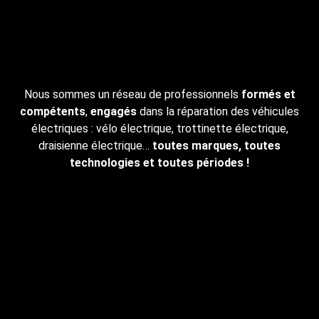
Nous sommes un réseau de professionnels
formés et
compétents
,
engagés
dans la réparation des véhicules
électriques : vélo électrique, trottinette électrique,
draisienne électrique…
toutes marques, toutes
technologies et toutes périodes !