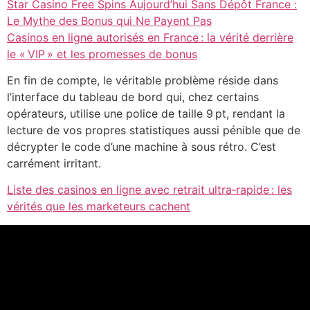
Star Casino Free Spins Aujourd’hui Sans Dépôt France :
Le Mythe des Bonus qui Ne Payent Pas
Casinos en ligne autorisés en France : la vérité derrière
le « VIP » et les promesses de bonus
En fin de compte, le véritable problème réside dans
l’interface du tableau de bord qui, chez certains
opérateurs, utilise une police de taille 9 pt, rendant la
lecture de vos propres statistiques aussi pénible que de
décrypter le code d’une machine à sous rétro. C’est
carrément irritant.
Liste des casinos en ligne avec retrait ultra‑rapide : les
vérités que les marketeurs cachent