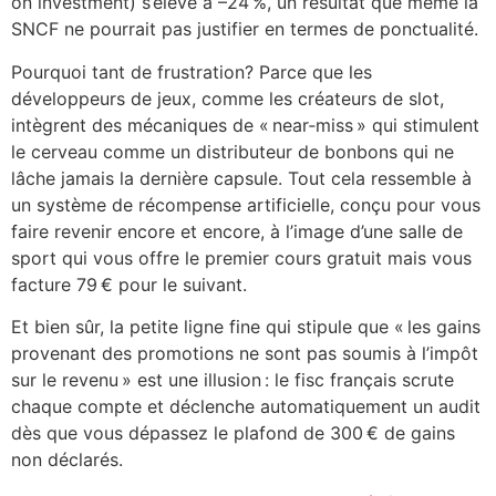
on investment) s’élève à –24 %, un résultat que même la
SNCF ne pourrait pas justifier en termes de ponctualité.
Pourquoi tant de frustration? Parce que les
développeurs de jeux, comme les créateurs de slot,
intègrent des mécaniques de « near‑miss » qui stimulent
le cerveau comme un distributeur de bonbons qui ne
lâche jamais la dernière capsule. Tout cela ressemble à
un système de récompense artificielle, conçu pour vous
faire revenir encore et encore, à l’image d’une salle de
sport qui vous offre le premier cours gratuit mais vous
facture 79 € pour le suivant.
Et bien sûr, la petite ligne fine qui stipule que « les gains
provenant des promotions ne sont pas soumis à l’impôt
sur le revenu » est une illusion : le fisc français scrute
chaque compte et déclenche automatiquement un audit
dès que vous dépassez le plafond de 300 € de gains
non déclarés.