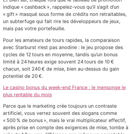
indique « cashback », rappelez-vous qu’il s’agit d’un
« gift » masqué sous forme de crédits non retraitables,
un subterfuge qui fait rire les développeurs de jeux,
mais pas votre portefeuille.
Pour les amateurs de tours rapides, la comparaison
avec Starburst n’est pas anodine : le jeu propose des
cycles de 12 tours en moyenne, tandis qu’un bonus
limité à 24 heures exige souvent 24 tours de 10 €
chacun, soit 240 € de mise, bien au-dessus du gain
potentiel de 20 €.
Le casino bonus du week‑end France : le mensonge le
plus rentable du mois
Parce que le marketing crée toujours un contraste
artificiel, vous verrez souvent des slogans comme
« 500 % de bonus », mais le vrai multiplicateur effectif,
après prise en compte des exigences de mise, tombe à