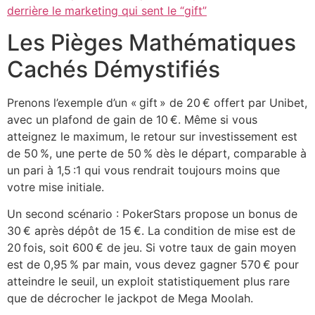
derrière le marketing qui sent le “gift”
Les Pièges Mathématiques
Cachés Démystifiés
Prenons l’exemple d’un « gift » de 20 € offert par Unibet,
avec un plafond de gain de 10 €. Même si vous
atteignez le maximum, le retour sur investissement est
de 50 %, une perte de 50 % dès le départ, comparable à
un pari à 1,5 :1 qui vous rendrait toujours moins que
votre mise initiale.
Un second scénario : PokerStars propose un bonus de
30 € après dépôt de 15 €. La condition de mise est de
20 fois, soit 600 € de jeu. Si votre taux de gain moyen
est de 0,95 % par main, vous devez gagner 570 € pour
atteindre le seuil, un exploit statistiquement plus rare
que de décrocher le jackpot de Mega Moolah.