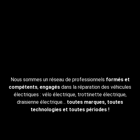
Nous sommes un réseau de professionnels
formés et
compétents
,
engagés
dans la réparation des véhicules
électriques : vélo électrique, trottinette électrique,
draisienne électrique…
toutes marques, toutes
technologies et toutes périodes !