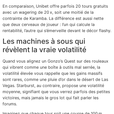
En comparaison, Unibet offre parfois 20 tours gratuits
avec un wagering de 20 x, soit une moitié de la
contrainte de Karamba. La différence est aussi nette
que deux cerveaux de joueur : l’un qui calcule la
rentabilité, l’autre qui s’émerveille devant le décor flashy.
Les machines à sous qui
révèlent la vraie volatilité
Quand vous alignez un Gonzo’s Quest sur des rouleaux
qui vibrent comme une boîte à outils mal serrée, la
volatilité élevée vous rappelle que les gains massifs
sont rares, comme une pluie d’or dans le désert de Las
Vegas. Starburst, au contraire, propose une volatilité
moyenne, signifiant que vous verrez parfois des petites
victoires, mais jamais le gros lot qui fait parler les
forums.
Imaginez que chaque tour soit une course de 100 m