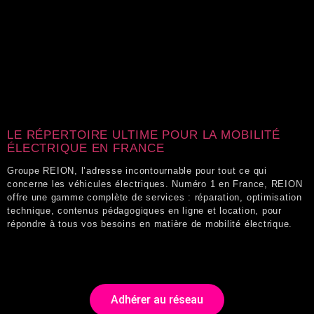
LE RÉPERTOIRE ULTIME POUR LA MOBILITÉ
ÉLECTRIQUE EN FRANCE
Groupe REION, l’adresse incontournable pour tout ce qui
concerne les véhicules électriques. Numéro 1 en France, REION
offre une gamme complète de services : réparation, optimisation
technique, contenus pédagogiques en ligne et location, pour
répondre à tous vos besoins en matière de mobilité électrique.
Adhérer au réseau