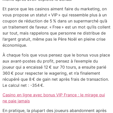
Et parce que les casinos aiment faire du marketing, on
vous propose un statut « VIP » qui ressemble plus à un
coupon de réduction de 5 % dans un supermarché qu’à
un traitement de faveur. « Free » est un mot qu’ils collent
sur tout, mais rappelons que personne ne distribue de
l’argent gratuit, même pas le Père Noël en pleine crise
économique.
À chaque fois que vous pensez que le bonus vous place
aux avant‑postes du profit, pensez à l’exemple du
joueur qui a encaissé 12 € sur 70 tours, a ensuite parié
360 € pour respecter le wagering, et n’a finalement
récupéré que 8 € de gain net après frais de transaction.
Le calcul net : -354 €.
Casino en ligne avec bonus VIP France : le mirage qui
ne paie jamais
En pratique, la plupart des joueurs abandonnent après