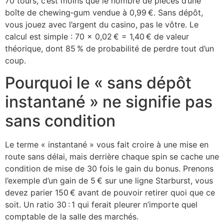
70 tours, c’est moins que le nombre de pièces d’une
boîte de chewing‑gum vendue à 0,99 €. Sans dépôt,
vous jouez avec l’argent du casino, pas le vôtre. Le
calcul est simple : 70 × 0,02 € = 1,40 € de valeur
théorique, dont 85 % de probabilité de perdre tout d’un
coup.
Pourquoi le « sans dépôt
instantané » ne signifie pas
sans condition
Le terme « instantané » vous fait croire à une mise en
route sans délai, mais derrière chaque spin se cache une
condition de mise de 30 fois le gain du bonus. Prenons
l’exemple d’un gain de 5 € sur une ligne Starburst, vous
devez parier 150 € avant de pouvoir retirer quoi que ce
soit. Un ratio 30 : 1 qui ferait pleurer n’importe quel
comptable de la salle des marchés.