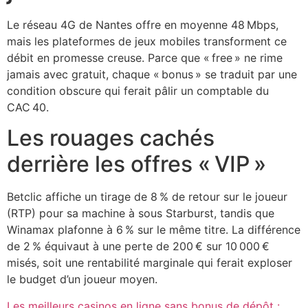
Le réseau 4G de Nantes offre en moyenne 48 Mbps,
mais les plateformes de jeux mobiles transforment ce
débit en promesse creuse. Parce que « free » ne rime
jamais avec gratuit, chaque « bonus » se traduit par une
condition obscure qui ferait pâlir un comptable du
CAC 40.
Les rouages cachés
derrière les offres « VIP »
Betclic affiche un tirage de 8 % de retour sur le joueur
(RTP) pour sa machine à sous Starburst, tandis que
Winamax plafonne à 6 % sur le même titre. La différence
de 2 % équivaut à une perte de 200 € sur 10 000 €
misés, soit une rentabilité marginale qui ferait exploser
le budget d’un joueur moyen.
Les meilleurs casinos en ligne sans bonus de dépôt :