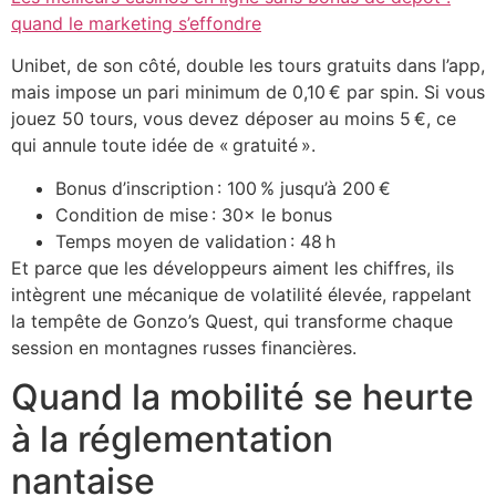
quand le marketing s’effondre
Unibet, de son côté, double les tours gratuits dans l’app,
mais impose un pari minimum de 0,10 € par spin. Si vous
jouez 50 tours, vous devez déposer au moins 5 €, ce
qui annule toute idée de « gratuité ».
Bonus d’inscription : 100 % jusqu’à 200 €
Condition de mise : 30× le bonus
Temps moyen de validation : 48 h
Et parce que les développeurs aiment les chiffres, ils
intègrent une mécanique de volatilité élevée, rappelant
la tempête de Gonzo’s Quest, qui transforme chaque
session en montagnes russes financières.
Quand la mobilité se heurte
à la réglementation
nantaise