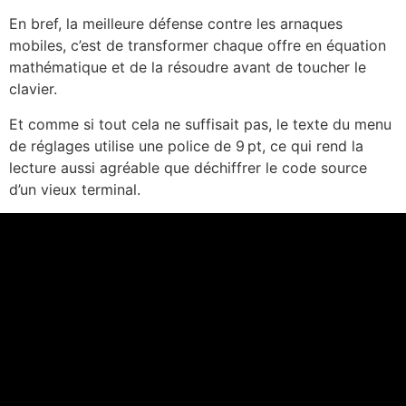
En bref, la meilleure défense contre les arnaques
mobiles, c’est de transformer chaque offre en équation
mathématique et de la résoudre avant de toucher le
clavier.
Et comme si tout cela ne suffisait pas, le texte du menu
de réglages utilise une police de 9 pt, ce qui rend la
lecture aussi agréable que déchiffrer le code source
d’un vieux terminal.