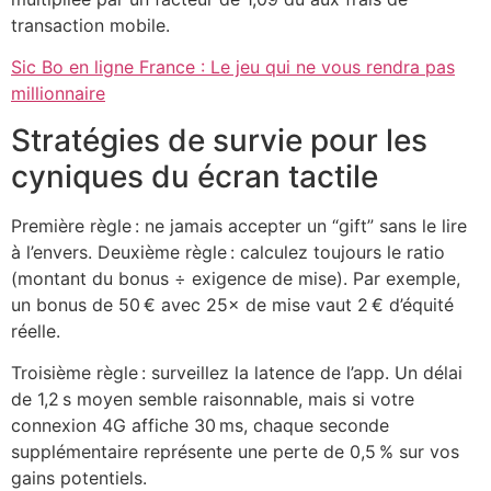
transaction mobile.
Sic Bo en ligne France : Le jeu qui ne vous rendra pas
millionnaire
Stratégies de survie pour les
cyniques du écran tactile
Première règle : ne jamais accepter un “gift” sans le lire
à l’envers. Deuxième règle : calculez toujours le ratio
(montant du bonus ÷ exigence de mise). Par exemple,
un bonus de 50 € avec 25× de mise vaut 2 € d’équité
réelle.
Troisième règle : surveillez la latence de l’app. Un délai
de 1,2 s moyen semble raisonnable, mais si votre
connexion 4G affiche 30 ms, chaque seconde
supplémentaire représente une perte de 0,5 % sur vos
gains potentiels.