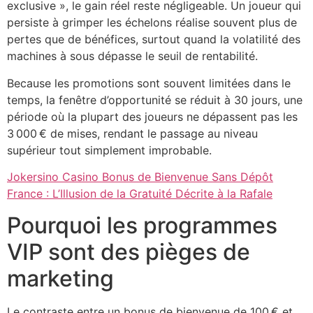
exclusive », le gain réel reste négligeable. Un joueur qui
persiste à grimper les échelons réalise souvent plus de
pertes que de bénéfices, surtout quand la volatilité des
machines à sous dépasse le seuil de rentabilité.
Because les promotions sont souvent limitées dans le
temps, la fenêtre d’opportunité se réduit à 30 jours, une
période où la plupart des joueurs ne dépassent pas les
3 000 € de mises, rendant le passage au niveau
supérieur tout simplement improbable.
Jokersino Casino Bonus de Bienvenue Sans Dépôt
France : L’Illusion de la Gratuité Décrite à la Rafale
Pourquoi les programmes
VIP sont des pièges de
marketing
Le contraste entre un bonus de bienvenue de 100 € et