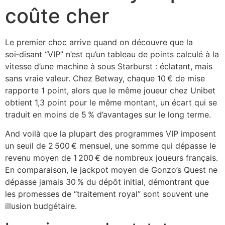
coûte cher
Le premier choc arrive quand on découvre que la
soi‑disant “VIP” n’est qu’un tableau de points calculé à la
vitesse d’une machine à sous Starburst : éclatant, mais
sans vraie valeur. Chez Betway, chaque 10 € de mise
rapporte 1 point, alors que le même joueur chez Unibet
obtient 1,3 point pour le même montant, un écart qui se
traduit en moins de 5 % d’avantages sur le long terme.
And voilà que la plupart des programmes VIP imposent
un seuil de 2 500 € mensuel, une somme qui dépasse le
revenu moyen de 1 200 € de nombreux joueurs français.
En comparaison, le jackpot moyen de Gonzo’s Quest ne
dépasse jamais 30 % du dépôt initial, démontrant que
les promesses de “traitement royal” sont souvent une
illusion budgétaire.