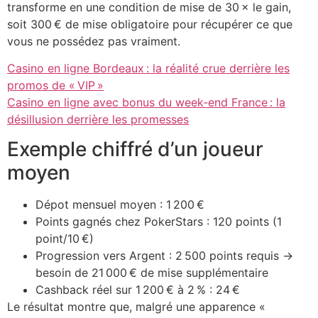
transforme en une condition de mise de 30 × le gain,
soit 300 € de mise obligatoire pour récupérer ce que
vous ne possédez pas vraiment.
Casino en ligne Bordeaux : la réalité crue derrière les
promos de « VIP »
Casino en ligne avec bonus du week‑end France : la
désillusion derrière les promesses
Exemple chiffré d’un joueur
moyen
Dépot mensuel moyen : 1 200 €
Points gagnés chez PokerStars : 120 points (1
point/10 €)
Progression vers Argent : 2 500 points requis →
besoin de 21 000 € de mise supplémentaire
Cashback réel sur 1 200 € à 2 % : 24 €
Le résultat montre que, malgré une apparence «