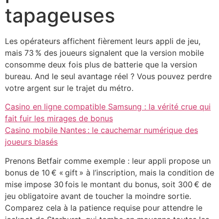
tapageuses
Les opérateurs affichent fièrement leurs appli de jeu,
mais 73 % des joueurs signalent que la version mobile
consomme deux fois plus de batterie que la version
bureau. And le seul avantage réel ? Vous pouvez perdre
votre argent sur le trajet du métro.
Casino en ligne compatible Samsung : la vérité crue qui
fait fuir les mirages de bonus
Casino mobile Nantes : le cauchemar numérique des
joueurs blasés
Prenons Betfair comme exemple : leur appli propose un
bonus de 10 € « gift » à l’inscription, mais la condition de
mise impose 30 fois le montant du bonus, soit 300 € de
jeu obligatoire avant de toucher la moindre sortie.
Comparez cela à la patience requise pour attendre le