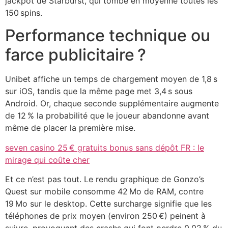
jackpot de Starburst, qui tombe en moyenne toutes les
150 spins.
Performance technique ou
farce publicitaire ?
Unibet affiche un temps de chargement moyen de 1,8 s
sur iOS, tandis que la même page met 3,4 s sous
Android. Or, chaque seconde supplémentaire augmente
de 12 % la probabilité que le joueur abandonne avant
même de placer la première mise.
seven casino 25 € gratuits bonus sans dépôt FR : le
mirage qui coûte cher
Et ce n’est pas tout. Le rendu graphique de Gonzo’s
Quest sur mobile consomme 42 Mo de RAM, contre
19 Mo sur le desktop. Cette surcharge signifie que les
téléphones de prix moyen (environ 250 €) peinent à
suivre, provoquant des crashs qui font perdre 0,02 % du