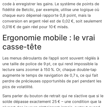
code à enregistrer les gains. Le système de points de
fidélité de Betclic, par exemple, utilise une logique où
chaque euro dépensé rapporte 0,8 point, mais la
conversion en argent réel est de 0,02 €, soit seulement
0,016 € de gain réel pour 10 € misés.
Ergonomie mobile : le vrai
casse‑tête
Les menus déroulants de l’appli sont souvent réglés à
une taille de police de 9 pt, ce qui rend impossible la
lecture sans zoomer à 150 %. Or, chaque double‑tap
augmente le temps de navigation de 0,7 s, ce qui fait
perdre de précieuses opportunités de pari pendant les
pics de volatilité.
Sans parler du bouton de retrait qui ne s’active que si le
solde dépasse exactement 25 € – une condition que la