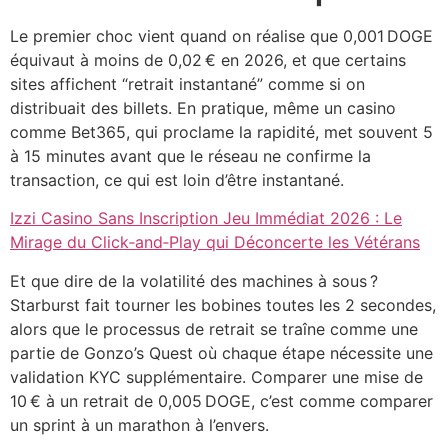
Le premier choc vient quand on réalise que 0,001 DOGE
équivaut à moins de 0,02 € en 2026, et que certains
sites affichent “retrait instantané” comme si on
distribuait des billets. En pratique, même un casino
comme Bet365, qui proclame la rapidité, met souvent 5
à 15 minutes avant que le réseau ne confirme la
transaction, ce qui est loin d’être instantané.
Izzi Casino Sans Inscription Jeu Immédiat 2026 : Le
Mirage du Click‑and‑Play qui Déconcerte les Vétérans
Et que dire de la volatilité des machines à sous ?
Starburst fait tourner les bobines toutes les 2 secondes,
alors que le processus de retrait se traîne comme une
partie de Gonzo’s Quest où chaque étape nécessite une
validation KYC supplémentaire. Comparer une mise de
10 € à un retrait de 0,005 DOGE, c’est comme comparer
un sprint à un marathon à l’envers.