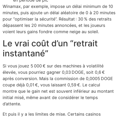
Winamax, par exemple, impose un délai minimum de 10
minutes, puis ajoute un délai aléatoire de 0 à 20 minutes
pour “optimiser la sécurité”. Résultat : 30 % des retraits
dépassent les 20 minutes annoncées, et les joueurs
voient leurs gains fondre comme neige au soleil.
Le vrai coût d’un “retrait
instantané”
Si vous jouez 5 000 € sur des machines à volatilité
élevée, vous pourriez gagner 0,03 DOGE, soit 0,6 €
après conversion. Mais la commission de 0,0005 DOGE
coupe déjà 0,01 €, vous laissant 0,59 €. Le calcul
montre que le gain net est souvent inférieur au montant
initial misé, même avant de considérer le temps
d’attente.
Et puis il y a les limites de mise. Certains casinos