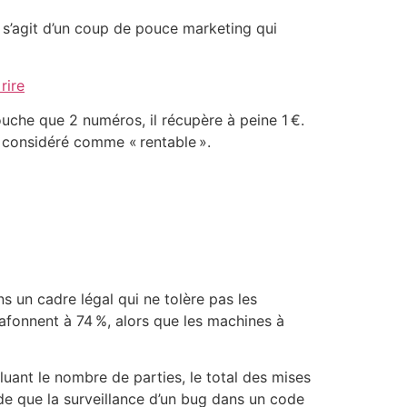
Il s’agit d’un coup de pouce marketing qui
rire
ouche que 2 numéros, il récupère à peine 1 €.
re considéré comme « rentable ».
s un cadre légal qui ne tolère pas les
lafonnent à 74 %, alors que les machines à
luant le nombre de parties, le total des mises
ide que la surveillance d’un bug dans un code