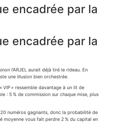
ue encadrée par la
ue encadrée par la
non l’ARJEL aurait déjà tiré le rideau. En
ste une illusion bien orchestrée.
« VIP » ressemble davantage à un lit de
imple : 5 % de commission sur chaque mise, plus
e 20 numéros gagnants, donc la probabilité de
ité moyenne vous fait perdre 2 % du capital en