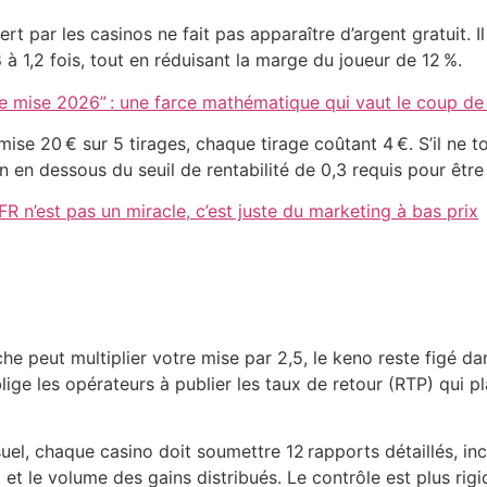
ert par les casinos ne fait pas apparaître d’argent gratuit. 
à 1,2 fois, tout en réduisant la marge du joueur de 12 %.
e mise 2026” : une farce mathématique qui vaut le coup de 
ise 20 € sur 5 tirages, chaque tirage coûtant 4 €. S’il ne t
ien en dessous du seuil de rentabilité de 0,3 requis pour êt
FR n’est pas un miracle, c’est juste du marketing à bas prix
peut multiplier votre mise par 2,5, le keno reste figé dan
lige les opérateurs à publier les taux de retour (RTP) qui p
uel, chaque casino doit soumettre 12 rapports détaillés, inc
et le volume des gains distribués. Le contrôle est plus rig