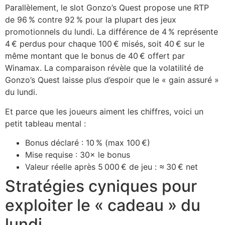
Parallèlement, le slot Gonzo’s Quest propose une RTP
de 96 % contre 92 % pour la plupart des jeux
promotionnels du lundi. La différence de 4 % représente
4 € perdus pour chaque 100 € misés, soit 40 € sur le
même montant que le bonus de 40 € offert par
Winamax. La comparaison révèle que la volatilité de
Gonzo’s Quest laisse plus d’espoir que le « gain assuré »
du lundi.
Et parce que les joueurs aiment les chiffres, voici un
petit tableau mental :
Bonus déclaré : 10 % (max 100 €)
Mise requise : 30× le bonus
Valeur réelle après 5 000 € de jeu : ≈ 30 € net
Stratégies cyniques pour
exploiter le « cadeau » du
lundi