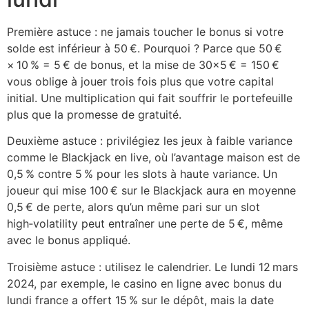
Première astuce : ne jamais toucher le bonus si votre
solde est inférieur à 50 €. Pourquoi ? Parce que 50 €
× 10 % = 5 € de bonus, et la mise de 30×5 € = 150 €
vous oblige à jouer trois fois plus que votre capital
initial. Une multiplication qui fait souffrir le portefeuille
plus que la promesse de gratuité.
Deuxième astuce : privilégiez les jeux à faible variance
comme le Blackjack en live, où l’avantage maison est de
0,5 % contre 5 % pour les slots à haute variance. Un
joueur qui mise 100 € sur le Blackjack aura en moyenne
0,5 € de perte, alors qu’un même pari sur un slot
high‑volatility peut entraîner une perte de 5 €, même
avec le bonus appliqué.
Troisième astuce : utilisez le calendrier. Le lundi 12 mars
2024, par exemple, le casino en ligne avec bonus du
lundi france a offert 15 % sur le dépôt, mais la date