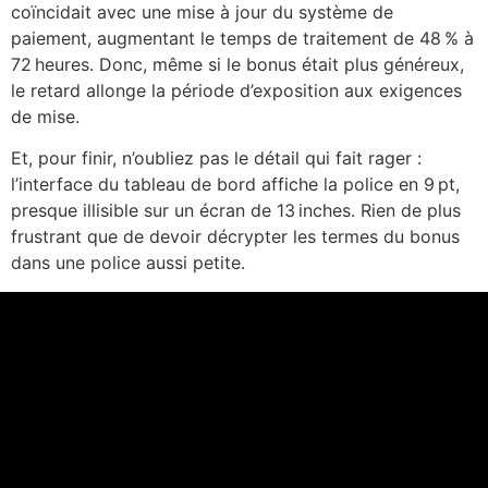
coïncidait avec une mise à jour du système de
paiement, augmentant le temps de traitement de 48 % à
72 heures. Donc, même si le bonus était plus généreux,
le retard allonge la période d’exposition aux exigences
de mise.
Et, pour finir, n’oubliez pas le détail qui fait rager :
l’interface du tableau de bord affiche la police en 9 pt,
presque illisible sur un écran de 13 inches. Rien de plus
frustrant que de devoir décrypter les termes du bonus
dans une police aussi petite.