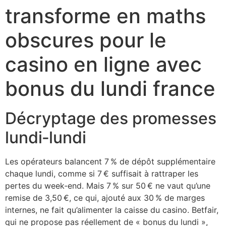
transforme en maths
obscures pour le
casino en ligne avec
bonus du lundi france
Décryptage des promesses
lundi‑lundi
Les opérateurs balancent 7 % de dépôt supplémentaire
chaque lundi, comme si 7 € suffisait à rattraper les
pertes du week‑end. Mais 7 % sur 50 € ne vaut qu’une
remise de 3,50 €, ce qui, ajouté aux 30 % de marges
internes, ne fait qu’alimenter la caisse du casino. Betfair,
qui ne propose pas réellement de « bonus du lundi »,