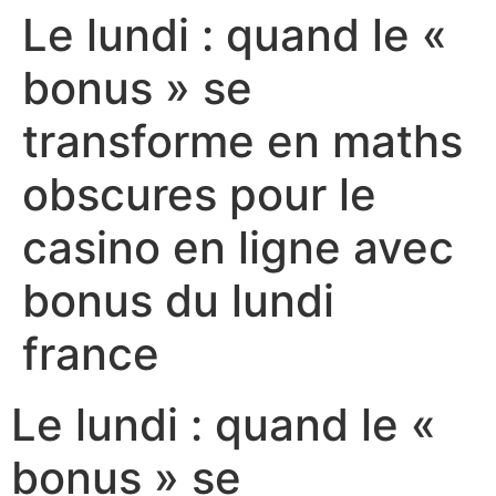
Le lundi : quand le «
bonus » se
transforme en maths
obscures pour le
casino en ligne avec
bonus du lundi
france
Le lundi : quand le «
bonus » se