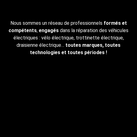
Nous sommes un réseau de professionnels
formés et
compétents
,
engagés
dans la réparation des véhicules
électriques : vélo électrique, trottinette électrique,
draisienne électrique…
toutes marques, toutes
technologies et toutes périodes !