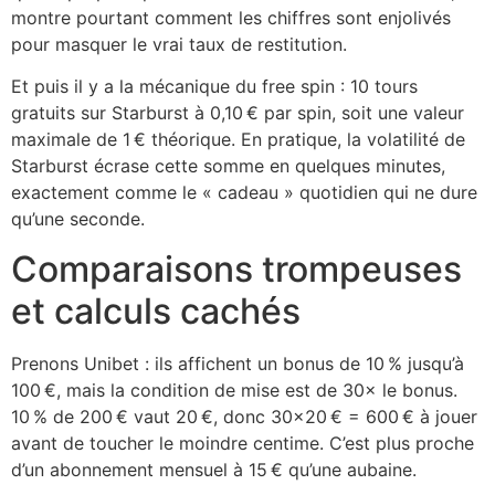
montre pourtant comment les chiffres sont enjolivés
pour masquer le vrai taux de restitution.
Et puis il y a la mécanique du free spin : 10 tours
gratuits sur Starburst à 0,10 € par spin, soit une valeur
maximale de 1 € théorique. En pratique, la volatilité de
Starburst écrase cette somme en quelques minutes,
exactement comme le « cadeau » quotidien qui ne dure
qu’une seconde.
Comparaisons trompeuses
et calculs cachés
Prenons Unibet : ils affichent un bonus de 10 % jusqu’à
100 €, mais la condition de mise est de 30× le bonus.
10 % de 200 € vaut 20 €, donc 30×20 € = 600 € à jouer
avant de toucher le moindre centime. C’est plus proche
d’un abonnement mensuel à 15 € qu’une aubaine.