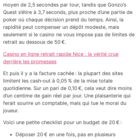
moyen de 2,5 secondes par tour, tandis que Gonzo’s
Quest s’étire à 3,7 seconds, plus proche d’une partie de
poker où chaque décision prend du temps. Ainsi, la
rapidité peut compenser un dépôt modeste, mais
seulement si le casino ne vous impose pas de limites de
retrait au dessous de 50 €.
Casino en ligne retrait rapide Nice : la vérité crue
derrière les promesses
Et puis il y a la facture cachée : la plupart des sites
limitent les cash‑out à 0,05 % de la mise totale
quotidienne. Sur un pari de 0,10 €, cela veut dire moins
d’un centime de gain réel par jour. Une plaisanterie qui
ferait sourire un comptable, mais qui tue le moral du
joueur.
Voici une petite checklist pour un budget de 20 € :
Déposer 20 € en une fois, pas en plusieurs