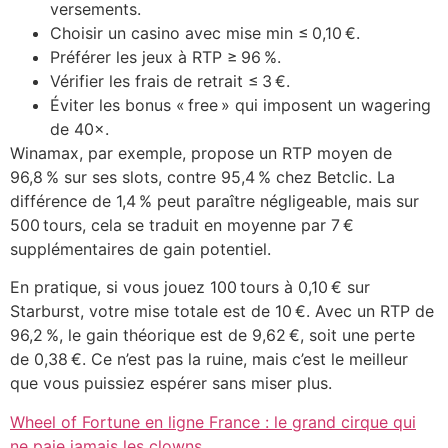
versements.
Choisir un casino avec mise min ≤ 0,10 €.
Préférer les jeux à RTP ≥ 96 %.
Vérifier les frais de retrait ≤ 3 €.
Éviter les bonus « free » qui imposent un wagering
de 40×.
Winamax, par exemple, propose un RTP moyen de
96,8 % sur ses slots, contre 95,4 % chez Betclic. La
différence de 1,4 % peut paraître négligeable, mais sur
500 tours, cela se traduit en moyenne par 7 €
supplémentaires de gain potentiel.
En pratique, si vous jouez 100 tours à 0,10 € sur
Starburst, votre mise totale est de 10 €. Avec un RTP de
96,2 %, le gain théorique est de 9,62 €, soit une perte
de 0,38 €. Ce n’est pas la ruine, mais c’est le meilleur
que vous puissiez espérer sans miser plus.
Wheel of Fortune en ligne France : le grand cirque qui
ne paie jamais les clowns