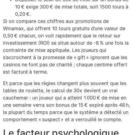
10 € exige 300 € de mise totale, soit 1500 tours à
0,20 €.
Si on compare ces chiffres aux promotions de
Winamax, qui offrent 10 tours gratuits d’une valeur de
0,50 € chacun, on voit rapidement que le retour sur
investissement (ROI) se situe autour de -8 % une fois la
contrainte de mise appliquée. Les joueurs qui
s’accrochent à la promesse de « gift » ignorent que les
casinos ne font pas de charité ; chaque centime offert
est facturé à terme.
Et parce que les règles changent plus souvent que les
tables de roulette, le calcul de 30x devient un vrai
cauchemar : un joueur qui a atteint 1 000 € de mise en
une semaine verra son bonus de 15 € expiré après 48 h,
la plupart du temps parce que le système a détecté un
comportement « suspect » et a verrouillé le compte.
Le facteur psychologique