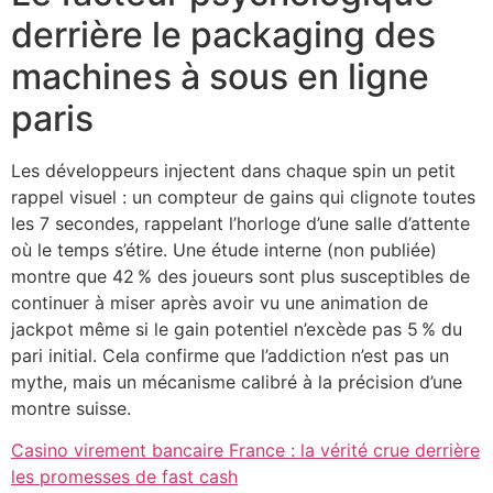
derrière le packaging des
machines à sous en ligne
paris
Les développeurs injectent dans chaque spin un petit
rappel visuel : un compteur de gains qui clignote toutes
les 7 secondes, rappelant l’horloge d’une salle d’attente
où le temps s’étire. Une étude interne (non publiée)
montre que 42 % des joueurs sont plus susceptibles de
continuer à miser après avoir vu une animation de
jackpot même si le gain potentiel n’excède pas 5 % du
pari initial. Cela confirme que l’addiction n’est pas un
mythe, mais un mécanisme calibré à la précision d’une
montre suisse.
Casino virement bancaire France : la vérité crue derrière
les promesses de fast cash