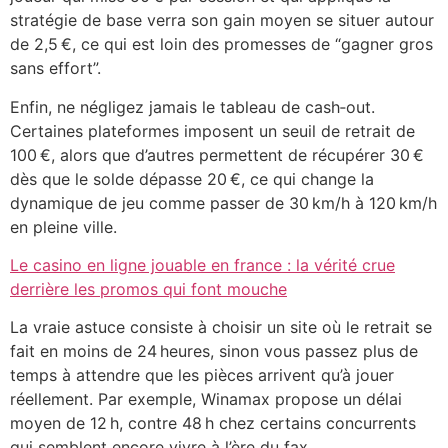
stratégie de base verra son gain moyen se situer autour
de 2,5 €, ce qui est loin des promesses de “gagner gros
sans effort”.
Enfin, ne négligez jamais le tableau de cash‑out.
Certaines plateformes imposent un seuil de retrait de
100 €, alors que d’autres permettent de récupérer 30 €
dès que le solde dépasse 20 €, ce qui change la
dynamique de jeu comme passer de 30 km/h à 120 km/h
en pleine ville.
Le casino en ligne jouable en france : la vérité crue
derrière les promos qui font mouche
La vraie astuce consiste à choisir un site où le retrait se
fait en moins de 24 heures, sinon vous passez plus de
temps à attendre que les pièces arrivent qu’à jouer
réellement. Par exemple, Winamax propose un délai
moyen de 12 h, contre 48 h chez certains concurrents
qui semblent encore vivre à l’ère du fax.