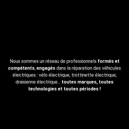
Nous sommes un réseau de professionnels
formés et
compétents
,
engagés
dans la réparation des véhicules
électriques : vélo électrique, trottinette électrique,
draisienne électrique…
toutes marques, toutes
technologies et toutes périodes !