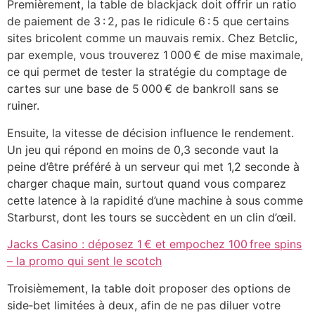
Premièrement, la table de blackjack doit offrir un ratio
de paiement de 3 : 2, pas le ridicule 6 : 5 que certains
sites bricolent comme un mauvais remix. Chez Betclic,
par exemple, vous trouverez 1 000 € de mise maximale,
ce qui permet de tester la stratégie du comptage de
cartes sur une base de 5 000 € de bankroll sans se
ruiner.
Ensuite, la vitesse de décision influence le rendement.
Un jeu qui répond en moins de 0,3 seconde vaut la
peine d’être préféré à un serveur qui met 1,2 seconde à
charger chaque main, surtout quand vous comparez
cette latence à la rapidité d’une machine à sous comme
Starburst, dont les tours se succèdent en un clin d’œil.
Jacks Casino : déposez 1 € et empochez 100 free spins
– la promo qui sent le scotch
Troisièmement, la table doit proposer des options de
side‑bet limitées à deux, afin de ne pas diluer votre