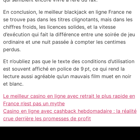
En conclusion, le meilleur blackjack en ligne France ne
se trouve pas dans les titres clignotants, mais dans les
chiffres froids, les licences solides, et la vitesse
d’exécution qui fait la différence entre une soirée de jeu
ordinaire et une nuit passée à compter les centimes
perdus.
Et n’oubliez pas que le texte des conditions d’utilisation
est souvent affiché en police de 9 pt, ce qui rend la
lecture aussi agréable qu’un mauvais film muet en noir
et blanc.
Le meilleur casino en ligne avec retrait le plus rapide en
France n’est pas un mythe
Casino en ligne avec cashback hebdomadaire : la réalité
crue derrière les promesses de profit