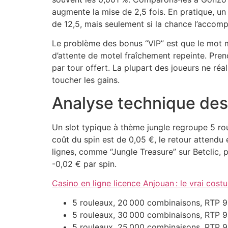
augmente la mise de 2,5 fois. En pratique, un j
de 12,5, mais seulement si la chance l’accom
Le problème des bonus “VIP” est que le mot m
d’attente de motel fraîchement repeinte. Preno
par tour offert. La plupart des joueurs ne ré
toucher les gains.
Analyse technique des
Un slot typique à thème jungle regroupe 5 r
coût du spin est de 0,05 €, le retour attendu 
lignes, comme “Jungle Treasure” sur Betclic,
-0,02 € par spin.
Casino en ligne licence Anjouan : le vrai cos
5 rouleaux, 20 000 combinaisons, RTP 9
5 rouleaux, 30 000 combinaisons, RTP 96
5 rouleaux, 25 000 combinaisons, RTP 9