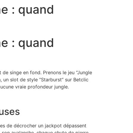
ne : quand
ne : quand
t de singe en fond. Prenons le jeu “Jungle
 un slot de style “Starburst” sur Betclic
aucune vraie profondeur jungle.
euses
nces de décrocher un jackpot dépassent
à son avalanche, chaque chute de pierre