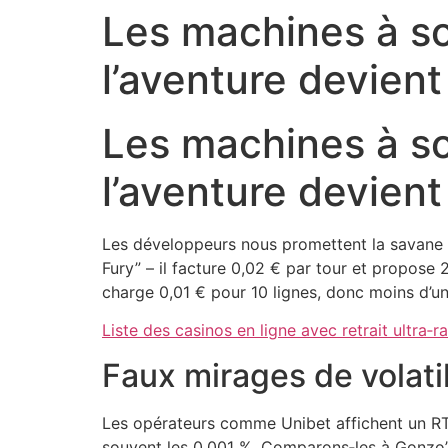
Les machines à so
l’aventure devient
Les machines à so
l’aventure devient
Les développeurs nous promettent la savane lux
Fury” – il facture 0,02 € par tour et propose 
charge 0,01 € pour 10 lignes, donc moins d’un
Liste des casinos en ligne avec retrait ultra‑r
Faux mirages de volat
Les opérateurs comme Unibet affichent un RTP
souvent les 0,001 %. Comparons‑les à Gonzo’s