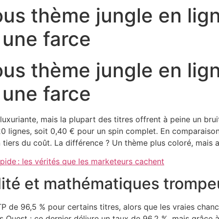
us thème jungle en lig
 une farce
us thème jungle en lig
 une farce
uriante, mais la plupart des titres offrent à peine un brui
20 lignes, soit 0,40 € pour un spin complet. En comparaison,
 tiers du coût. La différence ? Un thème plus coloré, mais 
apide : les vérités que les marketeurs cachent
ilité et mathématiques tromp
 de 96,5 % pour certains titres, alors que les vraies cha
 Quest : ce dernier délivre un taux de 96,2 %, mais grâce 