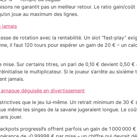
ns ne garantit pas un meilleur retour. Le ratio gain/coût re
qu’on joue au maximum des lignes.
e jamais
se de rotation avec la rentabilité. Un slot “fast‑play” exige
nne, il faut 120 tours pour espérer un gain de 20 € – un cal
 de mise. Sur certains titres, un pari de 0,10 € devient 0,5
initialise le multiplicateur. Si le joueur s’arrête au sixième 
ent jamais.
ie arnaque déguisée en divertissement
estrictives que le jeu lui‑même. Un retrait minimum de 30 €
que même les singes de la savane jugeraient longue. Le coût 
ans jouer.
 jackpots progressifs offrent parfois un gain de 1 000 000 €
 espérance de -0,99998 € par mise – un chiffre qui devrait d