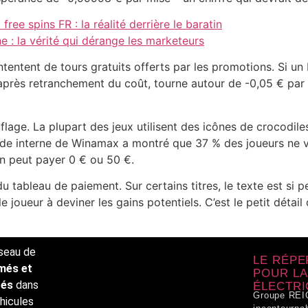
e spins FR : la réalité derrière le baratin
gne : la vérité qui dérange les marketeurs
tentent de tours gratuits offerts par les promotions. Si u
après retranchement du coût, tourne autour de -0,05 € par 
age. La plupart des jeux utilisent des icônes de crocodiles 
de interne de Winamax a montré que 37 % des joueurs ne vo
n peut payer 0 € ou 50 €.
ce du tableau de paiement. Sur certains titres, le texte est s
t le joueur à deviner les gains potentiels. C’est le petit déta
seau de
LE RÉPE
més et
POUR LA
gés
dans
ÉLECTRI
Groupe REIO
éhicules