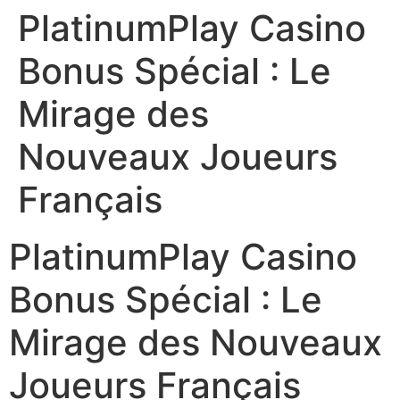
PlatinumPlay Casino
Bonus Spécial : Le
Mirage des
Nouveaux Joueurs
Français
PlatinumPlay Casino
Bonus Spécial : Le
Mirage des Nouveaux
Joueurs Français