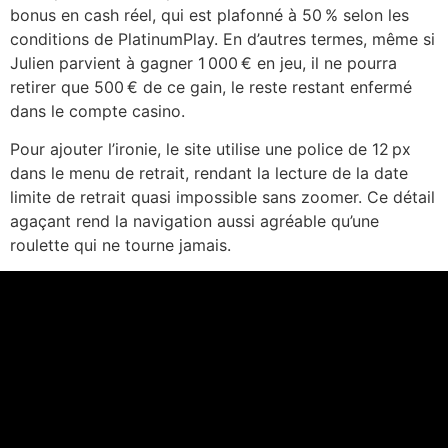
bonus en cash réel, qui est plafonné à 50 % selon les
conditions de PlatinumPlay. En d’autres termes, même si
Julien parvient à gagner 1 000 € en jeu, il ne pourra
retirer que 500 € de ce gain, le reste restant enfermé
dans le compte casino.
Pour ajouter l’ironie, le site utilise une police de 12 px
dans le menu de retrait, rendant la lecture de la date
limite de retrait quasi impossible sans zoomer. Ce détail
agaçant rend la navigation aussi agréable qu’une
roulette qui ne tourne jamais.