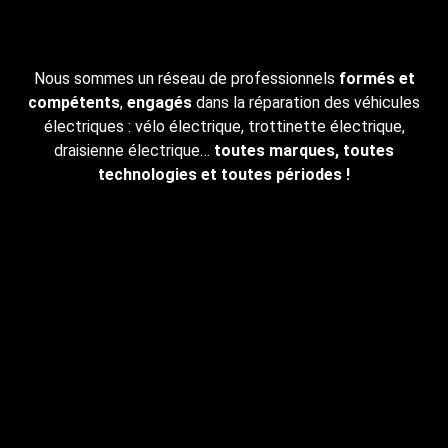
Nous sommes un réseau de professionnels
formés et
compétents
,
engagés
dans la réparation des véhicules
électriques : vélo électrique, trottinette électrique,
draisienne électrique…
toutes marques, toutes
technologies et toutes périodes !