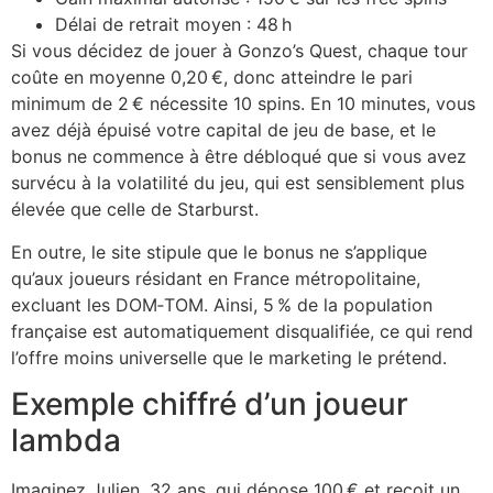
Délai de retrait moyen : 48 h
Si vous décidez de jouer à Gonzo’s Quest, chaque tour
coûte en moyenne 0,20 €, donc atteindre le pari
minimum de 2 € nécessite 10 spins. En 10 minutes, vous
avez déjà épuisé votre capital de jeu de base, et le
bonus ne commence à être débloqué que si vous avez
survécu à la volatilité du jeu, qui est sensiblement plus
élevée que celle de Starburst.
En outre, le site stipule que le bonus ne s’applique
qu’aux joueurs résidant en France métropolitaine,
excluant les DOM‑TOM. Ainsi, 5 % de la population
française est automatiquement disqualifiée, ce qui rend
l’offre moins universelle que le marketing le prétend.
Exemple chiffré d’un joueur
lambda
Imaginez Julien, 32 ans, qui dépose 100 € et reçoit un