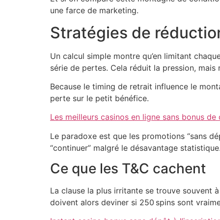
une farce de marketing.
Stratégies de réductio
Un calcul simple montre qu’en limitant chaque
série de pertes. Cela réduit la pression, mais
Because le timing de retrait influence le mont
perte sur le petit bénéfice.
Les meilleurs casinos en ligne sans bonus de 
Le paradoxe est que les promotions “sans dép
“continuer” malgré le désavantage statistique
Ce que les T&C cachent
La clause la plus irritante se trouve souvent 
doivent alors deviner si 250 spins sont vraim