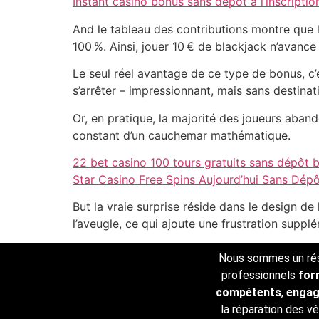
Instant casino bonus sans dépôt à l’inscripti
And le tableau des contributions montre que 
100 %. Ainsi, jouer 10 € de blackjack n’avance
Le seul réel avantage de ce type de bonus, c’
s’arrêter – impressionnant, mais sans destinati
Or, en pratique, la majorité des joueurs aba
constant d’un cauchemar mathématique.
22 bet casino 100 tours gratuits sans dépôt b
Star Casino Free Spins Aujourd’hui Sans Dép
But la vraie surprise réside dans le design de l
l’aveugle, ce qui ajoute une frustration suppl
Nous sommes un ré
professionnels
for
compétents
,
enga
la réparation des v