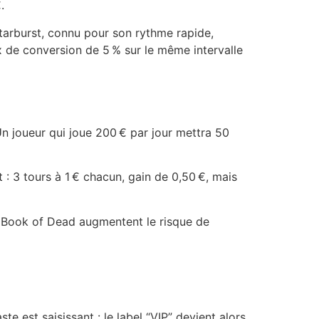
.
tarburst, connu pour son rythme rapide,
 de conversion de 5 % sur le même intervalle
Un joueur qui joue 200 € par jour mettra 50
 : 3 tours à 1 € chacun, gain de 0,50 €, mais
me Book of Dead augmentent le risque de
e est saisissant : le label “VIP” devient alors