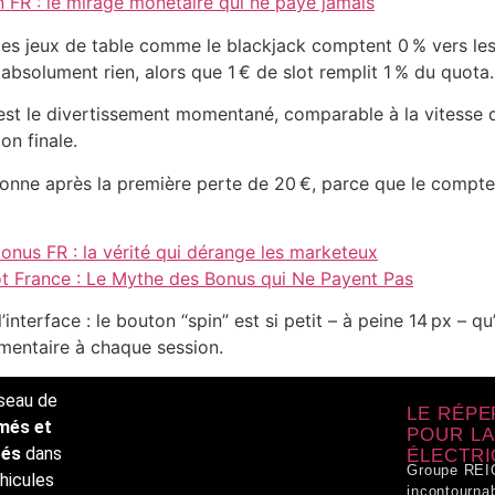
on FR : le mirage monétaire qui ne paye jamais
les jeux de table comme le blackjack comptent 0 % vers les 
 absolument rien, alors que 1 € de slot remplit 1 % du quota.
est le divertissement momentané, comparable à la vitesse d’
on finale.
ndonne après la première perte de 20 €, parce que le comp
onus FR : la vérité qui dérange les marketeux
ôt France : Le Mythe des Bonus qui Ne Payent Pas
’interface : le bouton “spin” est si petit – à peine 14 px – q
émentaire à chaque session.
seau de
LE RÉPE
més et
POUR LA
gés
dans
ÉLECTRI
Groupe REIO
éhicules
incontournab