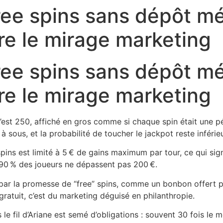
ree spins sans dépôt mé
ère le mirage marketing
ree spins sans dépôt mé
ère le mirage marketing
c’est 250, affiché en gros comme si chaque spin était une p
 sous, et la probabilité de toucher le jackpot reste inférie
ins est limité à 5 € de gains maximum par tour, ce qui sig
e 90 % des joueurs ne dépassent pas 200 €.
par la promesse de “free” spins, comme un bonbon offert par
gratuit, c’est du marketing déguisé en philanthropie.
s le fil d’Ariane est semé d’obligations : souvent 30 fois le