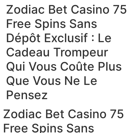
Zodiac Bet Casino 75
Free Spins Sans
Dépôt Exclusif : Le
Cadeau Trompeur
Qui Vous Coûte Plus
Que Vous Ne Le
Pensez
Zodiac Bet Casino 75
Free Spins Sans