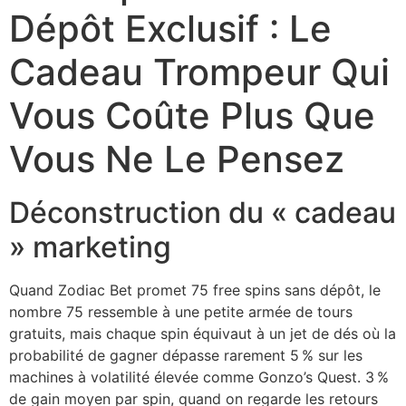
Dépôt Exclusif : Le
Cadeau Trompeur Qui
Vous Coûte Plus Que
Vous Ne Le Pensez
Déconstruction du « cadeau
» marketing
Quand Zodiac Bet promet 75 free spins sans dépôt, le
nombre 75 ressemble à une petite armée de tours
gratuits, mais chaque spin équivaut à un jet de dés où la
probabilité de gagner dépasse rarement 5 % sur les
machines à volatilité élevée comme Gonzo’s Quest. 3 %
de gain moyen par spin, quand on regarde les retours