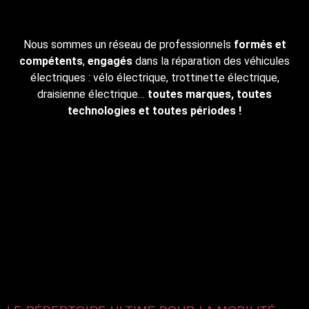
Nous sommes un réseau de professionnels
formés et
compétents
,
engagés
dans la réparation des véhicules
électriques : vélo électrique, trottinette électrique,
draisienne électrique…
toutes marques, toutes
technologies et toutes périodes !