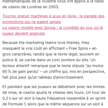
mathématiques de la roulette vous ont appris à la table
de casino de Londres en 2003.
Tournoi gratuit machines à sous en ligne : la parade des
promotions qui ne paient jamais
Le casino mobile avec bonus : la comédie du jour où le
joueur devient analyste
Because the marketing teams love litanies, they
masquent le vrai coût en affichant « Free Spins » en
gros caractères, tandis que le texte légal, souvent en
police 8, se cache dans un coin sombre du site. Un
lecteur attentif remarque que le texte stipule “au moins
60 % de gain perdu” – un chiffre qui, mis en perspective,
fait plus peur qu’un tableau d’amortissement.
Et pendant que les joueurs se débattent avec les limites
de mise, le casino ajuste la vitesse des tours. Un tour de
0,2 s sur un slot à haute fréquence ressemble à un sprint
de Formule 1, alors que la même séquence sur un slot à