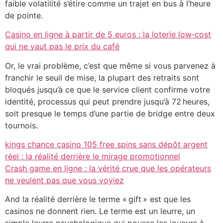
faible volatilité s’étire comme un trajet en bus à l’heure
de pointe.
Casino en ligne à partir de 5 euros : la loterie low‑cost
qui ne vaut pas le prix du café
Or, le vrai problème, c’est que même si vous parvenez à
franchir le seuil de mise, la plupart des retraits sont
bloqués jusqu’à ce que le service client confirme votre
identité, processus qui peut prendre jusqu’à 72 heures,
soit presque le temps d’une partie de bridge entre deux
tournois.
kings chance casino 105 free spins sans dépôt argent
réel : la réalité derrière le mirage promotionnel
Crash game en ligne : la vérité crue que les opérateurs
ne veulent pas que vous voyiez
And la réalité derrière le terme « gift » est que les
casinos ne donnent rien. Le terme est un leurre, un