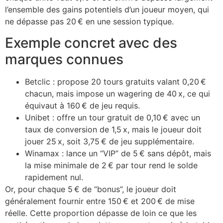
l’ensemble des gains potentiels d’un joueur moyen, qui
ne dépasse pas 20 € en une session typique.
Exemple concret avec des
marques connues
Betclic : propose 20 tours gratuits valant 0,20 €
chacun, mais impose un wagering de 40 x, ce qui
équivaut à 160 € de jeu requis.
Unibet : offre un tour gratuit de 0,10 € avec un
taux de conversion de 1,5 x, mais le joueur doit
jouer 25 x, soit 3,75 € de jeu supplémentaire.
Winamax : lance un “VIP” de 5 € sans dépôt, mais
la mise minimale de 2 € par tour rend le solde
rapidement nul.
Or, pour chaque 5 € de “bonus”, le joueur doit
généralement fournir entre 150 € et 200 € de mise
réelle. Cette proportion dépasse de loin ce que les