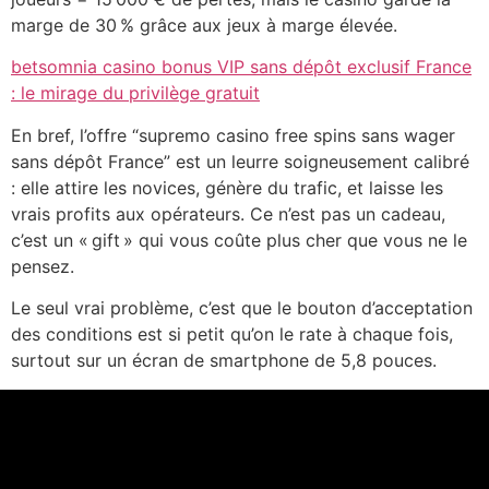
marge de 30 % grâce aux jeux à marge élevée.
betsomnia casino bonus VIP sans dépôt exclusif France
: le mirage du privilège gratuit
En bref, l’offre “supremo casino free spins sans wager
sans dépôt France” est un leurre soigneusement calibré
: elle attire les novices, génère du trafic, et laisse les
vrais profits aux opérateurs. Ce n’est pas un cadeau,
c’est un « gift » qui vous coûte plus cher que vous ne le
pensez.
Le seul vrai problème, c’est que le bouton d’acceptation
des conditions est si petit qu’on le rate à chaque fois,
surtout sur un écran de smartphone de 5,8 pouces.