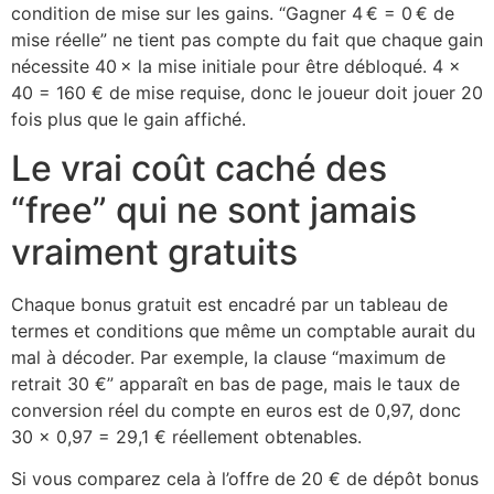
condition de mise sur les gains. “Gagner 4 € = 0 € de
mise réelle” ne tient pas compte du fait que chaque gain
nécessite 40 × la mise initiale pour être débloqué. 4 ×
40 = 160 € de mise requise, donc le joueur doit jouer 20
fois plus que le gain affiché.
Le vrai coût caché des
“free” qui ne sont jamais
vraiment gratuits
Chaque bonus gratuit est encadré par un tableau de
termes et conditions que même un comptable aurait du
mal à décoder. Par exemple, la clause “maximum de
retrait 30 €” apparaît en bas de page, mais le taux de
conversion réel du compte en euros est de 0,97, donc
30 × 0,97 = 29,1 € réellement obtenables.
Si vous comparez cela à l’offre de 20 € de dépôt bonus