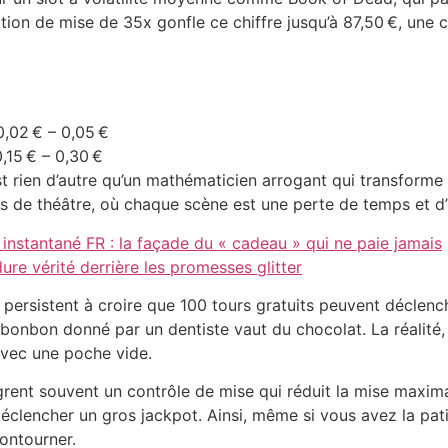
ition de mise de 35x gonfle ce chiffre jusqu’à 87,50 €, une 
0,02 € – 0,05 €
0,15 € – 0,30 €
st rien d’autre qu’un mathématicien arrogant qui transforme
es de théâtre, où chaque scène est une perte de temps et d’
instantané FR : la façade du « cadeau » qui ne paie jamais
dure vérité derrière les promesses glitter
 persistent à croire que 100 tours gratuits peuvent déclenc
 bonbon donné par un dentiste vaut du chocolat. La réalité,
 avec une poche vide.
grent souvent un contrôle de mise qui réduit la mise maxima
éclencher un gros jackpot. Ainsi, même si vous avez la patie
ontourner.