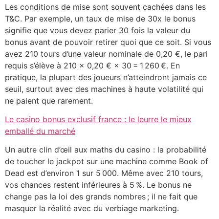
Les conditions de mise sont souvent cachées dans les
T&C. Par exemple, un taux de mise de 30x le bonus
signifie que vous devez parier 30 fois la valeur du
bonus avant de pouvoir retirer quoi que ce soit. Si vous
avez 210 tours d’une valeur nominale de 0,20 €, le pari
requis s’élève à 210 × 0,20 € × 30 = 1 260 €. En
pratique, la plupart des joueurs n’atteindront jamais ce
seuil, surtout avec des machines à haute volatilité qui
ne paient que rarement.
Le casino bonus exclusif france : le leurre le mieux
emballé du marché
Un autre clin d’œil aux maths du casino : la probabilité
de toucher le jackpot sur une machine comme Book of
Dead est d’environ 1 sur 5 000. Même avec 210 tours,
vos chances restent inférieures à 5 %. Le bonus ne
change pas la loi des grands nombres ; il ne fait que
masquer la réalité avec du verbiage marketing.