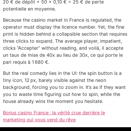
20 € de dépôt + 50 × 0,10 € = 25 € de perte
potentielle en moyenne.
Because the casino market in France is regulated, the
operator must display the licence number. Yet, the fine
print is hidden behind a collapsible section that requires
three clicks to expand. The average player, impatient,
clicks “Accepter” without reading, and voilà, il accepte
un taux de mise de 40x au lieu de 30x, ce qui porte le
pari requis à 1 680 €.
But the real comedy lies in the UI: the spin button is a
tiny icon, 12 px, barely visible against the neon
background, forcing you to zoom in. It’s as if they want
you to waste time figuring out how to spin, while the
house already wins the moment you hesitate.
Bonus casino France : la vérité crue derrière le
marketing qui vous vend du rêve