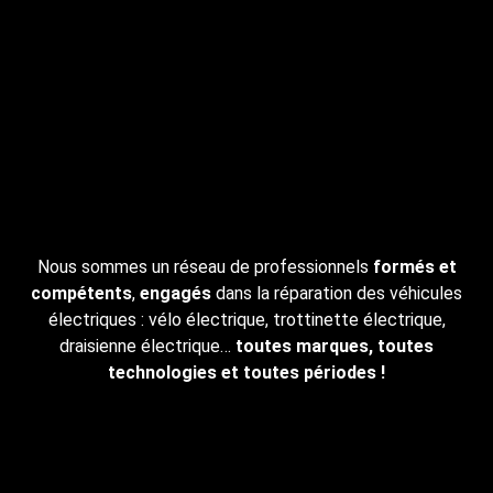
Nous sommes un réseau de professionnels
formés et
compétents
,
engagés
dans la réparation des véhicules
électriques : vélo électrique, trottinette électrique,
draisienne électrique…
toutes marques, toutes
technologies et toutes périodes !