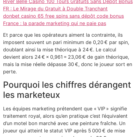
River Belle Casino 100 Tours Gratuits Sans Dépôt Bonus
FR : Le Mirage du Gratuit à Double Tranchant
donbet casino 65 free spins sans dépôt code bonus
France : la parade marketing qui ne paie pas
Et parce que les opérateurs aiment la contrainte, ils
imposent souvent un pari minimum de 0,20 € par spin,
doublant ainsi la mise théorique à 24 €. Le calcul
devient alors 24 € × 0,961 = 23,06 € de gain théorique,
mais la mise réelle dépasse 30 €, donc le joueur sort en
perte.
Pourquoi les chiffres dérangent
les marketeux
Les équipes marketing prétendent que « VIP » signifie
traitement royal, alors qu’en pratique c’est l’équivalent
d’un motel bon marché avec une peinture fraîche. Un
joueur qui atteint le statut VIP après 5 000 € de mise