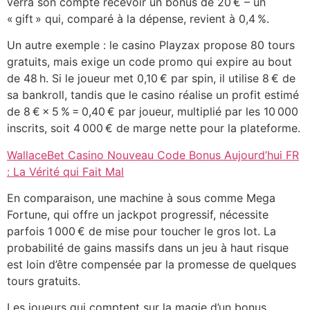
verra son compte recevoir un bonus de 20 € – un
« gift » qui, comparé à la dépense, revient à 0,4 %.
Un autre exemple : le casino Playzax propose 80 tours
gratuits, mais exige un code promo qui expire au bout
de 48 h. Si le joueur met 0,10 € par spin, il utilise 8 € de
sa bankroll, tandis que le casino réalise un profit estimé
de 8 € × 5 % = 0,40 € par joueur, multiplié par les 10 000
inscrits, soit 4 000 € de marge nette pour la plateforme.
WallaceBet Casino Nouveau Code Bonus Aujourd’hui FR
: La Vérité qui Fait Mal
En comparaison, une machine à sous comme Mega
Fortune, qui offre un jackpot progressif, nécessite
parfois 1 000 € de mise pour toucher le gros lot. La
probabilité de gains massifs dans un jeu à haut risque
est loin d’être compensée par la promesse de quelques
tours gratuits.
Les joueurs qui comptent sur la magie d’un bonus