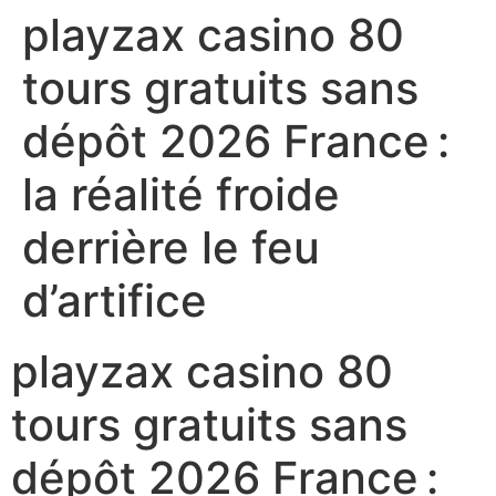
playzax casino 80
tours gratuits sans
dépôt 2026 France :
la réalité froide
derrière le feu
d’artifice
playzax casino 80
tours gratuits sans
dépôt 2026 France :