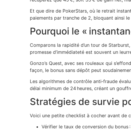
Et que dire de PokerStars, où le retrait insta
paiements par tranche de 2, bloquant ainsi le 
Pourquoi le « instantan
Comparons la rapidité d’un tour de Starburst, 
promesse d’immédiateté est souvent un leurre
Gonzo’s Quest, avec ses rouleaux qui s’effondr
façon, le bonus sans dépôt peut soudainement
Les algorithmes de contrôle anti‑fraude éval
délai minimum de 24 heures, créant un gouffre
Stratégies de survie po
Voici une petite checklist à cocher avant de c
Vérifier le taux de conversion du bonus :