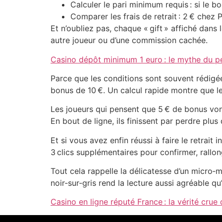
Calculer le pari minimum requis : si le bo
Comparer les frais de retrait : 2 € chez
Et n’oubliez pas, chaque « gift » affiché dans
autre joueur ou d’une commission cachée.
Casino dépôt minimum 1 euro : le mythe du pet
Parce que les conditions sont souvent rédigée
bonus de 10 €. Un calcul rapide montre que le
Les joueurs qui pensent que 5 € de bonus von
En bout de ligne, ils finissent par perdre pl
Et si vous avez enfin réussi à faire le retrait
3 clics supplémentaires pour confirmer, rallo
Tout cela rappelle la délicatesse d’un micro‑m
noir‑sur‑gris rend la lecture aussi agréable 
Casino en ligne réputé France : la vérité cru