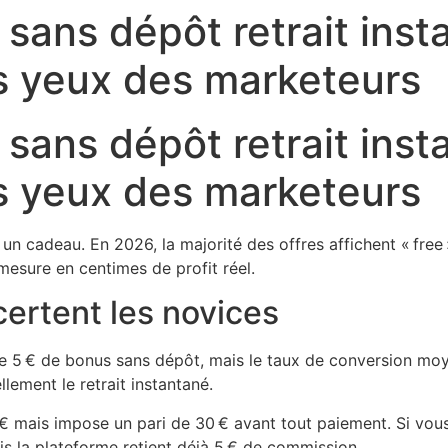
sans dépôt retrait inst
es yeux des marketeurs
sans dépôt retrait inst
es yeux des marketeurs
s un cadeau. En 2026, la majorité des offres affichent « fre
mesure en centimes de profit réel.
certent les novices
5 € de bonus sans dépôt, mais le taux de conversion moyen
llement le retrait instantané.
 mais impose un pari de 30 € avant tout paiement. Si vous
is la plateforme retient déjà 5 € de commission.