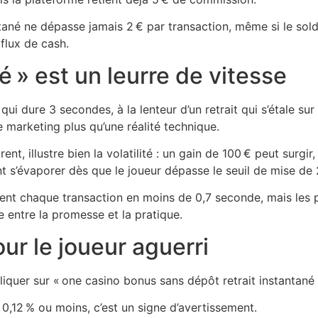
ntané ne dépasse jamais 2 € par transaction, même si le solde
flux de cash.
é » est un leurre de vitesse
qui dure 3 secondes, à la lenteur d’un retrait qui s’étale s
 marketing plus qu’une réalité technique.
ent, illustre bien la volatilité : un gain de 100 € peut surg
 s’évaporer dès que le joueur dépasse le seuil de mise de 
uent chaque transaction en moins de 0,7 seconde, mais les 
 entre la promesse et la pratique.
ur le joueur aguerri
liquer sur « one casino bonus sans dépôt retrait instantané
 0,12 % ou moins, c’est un signe d’avertissement.