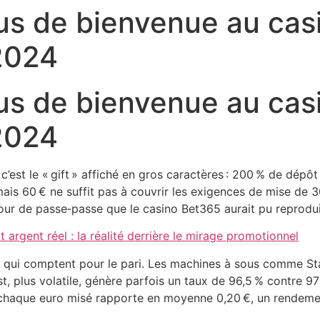
s de bienvenue au casin
2024
s de bienvenue au casin
2024
’est le « gift » affiché en gros caractères : 200 % de dépôt 
 mais 60 € ne suffit pas à couvrir les exigences de mise de 3
our de passe‑passe que le casino Bet365 aurait pu reprodui
argent réel : la réalité derrière le mirage promotionnel
ux qui comptent pour le pari. Les machines à sous comme Star
, plus volatile, génère parfois un taux de 96,5 % contre 97 
e chaque euro misé rapporte en moyenne 0,20 €, un rendemen