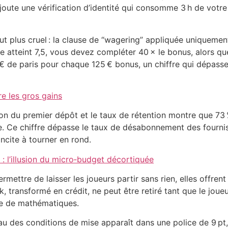
joute une vérification d’identité qui consomme 3 h de votr
ut plus cruel : la clause de “wagering” appliquée uniquement
e atteint 7,5, vous devez compléter 40 × le bonus, alors q
 € de paris pour chaque 125 € bonus, un chiffre qui dépass
re les gros gains
ion du premier dépôt et le taux de rétention montre que 7
se. Ce chiffre dépasse le taux de désabonnement des fournis
incite à tourner en rond.
: l’illusion du micro‑budget décortiquée
ettre de laisser les joueurs partir sans rien, elles offrent
, transformé en crédit, ne peut être retiré tant que le joue
nce de mathématiques.
ableau des conditions de mise apparaît dans une police de 9 pt,