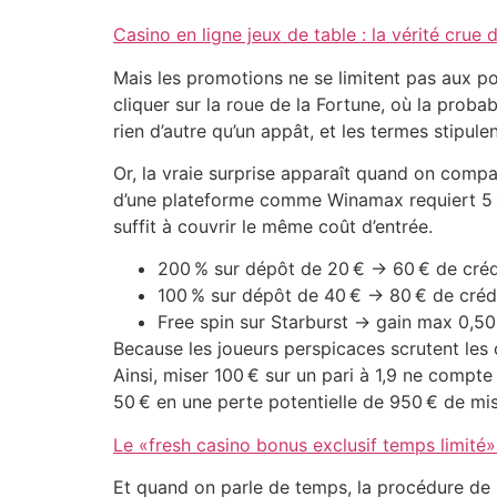
Casino en ligne jeux de table : la vérité crue d
Mais les promotions ne se limitent pas aux p
cliquer sur la roue de la Fortune, où la probab
rien d’autre qu’un appât, et les termes stipule
Or, la vraie surprise apparaît quand on comp
d’une plateforme comme Winamax requiert 5 000
suffit à couvrir le même coût d’entrée.
200 % sur dépôt de 20 € → 60 € de crédi
100 % sur dépôt de 40 € → 80 € de crédi
Free spin sur Starburst → gain max 0,50
Because les joueurs perspicaces scrutent les 
Ainsi, miser 100 € sur un pari à 1,9 ne compt
50 € en une perte potentielle de 950 € de mise
Le «fresh casino bonus exclusif temps limité»
Et quand on parle de temps, la procédure de 