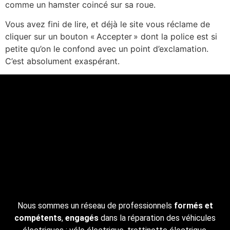
comme un hamster coincé sur sa roue.
Vous avez fini de lire, et déjà le site vous réclame de
cliquer sur un bouton « Accepter » dont la police est si
petite qu’on le confond avec un point d’exclamation.
C’est absolument exaspérant.
Nous sommes un réseau de professionnels
formés et
compétents
,
engagés
dans la réparation des véhicules