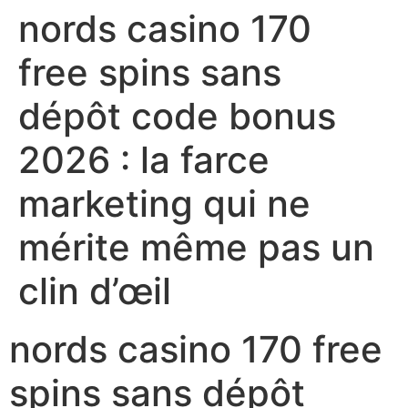
nords casino 170
free spins sans
dépôt code bonus
2026 : la farce
marketing qui ne
mérite même pas un
clin d’œil
nords casino 170 free
spins sans dépôt