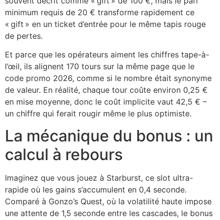
souvent décrit comme « gift » de 100 €, mais le pari
minimum requis de 20 € transforme rapidement ce
« gift » en un ticket d’entrée pour le même tapis rouge
de pertes.
Et parce que les opérateurs aiment les chiffres tape-à-
l’œil, ils alignent 170 tours sur la même page que le
code promo 2026, comme si le nombre était synonyme
de valeur. En réalité, chaque tour coûte environ 0,25 €
en mise moyenne, donc le coût implicite vaut 42,5 € –
un chiffre qui ferait rougir même le plus optimiste.
La mécanique du bonus : un
calcul à rebours
Imaginez que vous jouez à Starburst, ce slot ultra-
rapide où les gains s’accumulent en 0,4 seconde.
Comparé à Gonzo’s Quest, où la volatilité haute impose
une attente de 1,5 seconde entre les cascades, le bonus