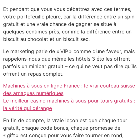
Et pendant que vous vous débattrez avec ces termes,
votre portefeuille pleure, car la différence entre un spin
gratuit et une vraie chance de gagner se situe à
quelques centimes près, comme la différence entre un
biscuit au chocolat et un biscuit sec.
Le marketing parle de « VIP » comme d’une faveur, mais
rappelons-nous que même les hôtels 3 étoiles offrent
parfois un minibar gratuit – ce qui ne veut pas dire qu’ils
offrent un repas complet.
Machines à sous en ligne France : le vrai couteau suisse
des arnaques numériques
Le meilleur casino machines à sous pour tours gratuits :
la vérité qui dérange
En fin de compte, la vraie leçon est que chaque tour
gratuit, chaque code bonus, chaque promesse de
« gift » est conçue pour vous faire tourner en rond,