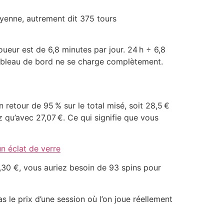
oyenne, autrement dit 375 tours
oueur est de 6,8 minutes par jour. 24 h ÷ 6,8
 tableau de bord ne se charge complètement.
etour de 95 % sur le total misé, soit 28,5 €
 qu’avec 27,07 €. Ce qui signifie que vous
n éclat de verre
,30 €, vous auriez besoin de 93 spins pour
s le prix d’une session où l’on joue réellement