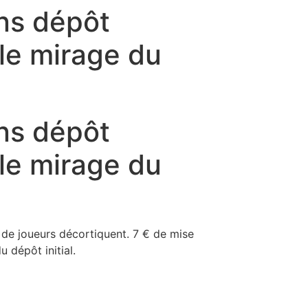
ans dépôt
 le mirage du
ans dépôt
 le mirage du
u de joueurs décortiquent. 7 € de mise
 dépôt initial.