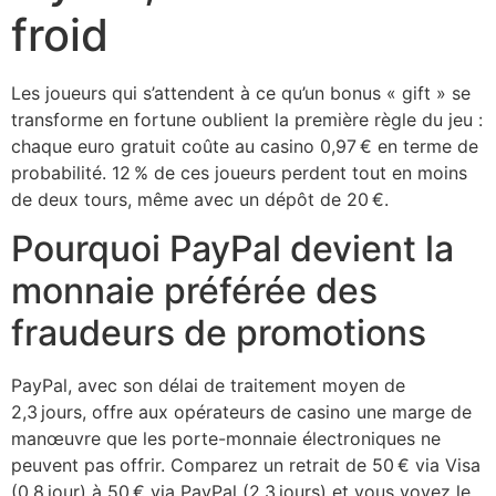
froid
Les joueurs qui s’attendent à ce qu’un bonus « gift » se
transforme en fortune oublient la première règle du jeu :
chaque euro gratuit coûte au casino 0,97 € en terme de
probabilité. 12 % de ces joueurs perdent tout en moins
de deux tours, même avec un dépôt de 20 €.
Pourquoi PayPal devient la
monnaie préférée des
fraudeurs de promotions
PayPal, avec son délai de traitement moyen de
2,3 jours, offre aux opérateurs de casino une marge de
manœuvre que les porte-monnaie électroniques ne
peuvent pas offrir. Comparez un retrait de 50 € via Visa
(0,8 jour) à 50 € via PayPal (2,3 jours) et vous voyez le