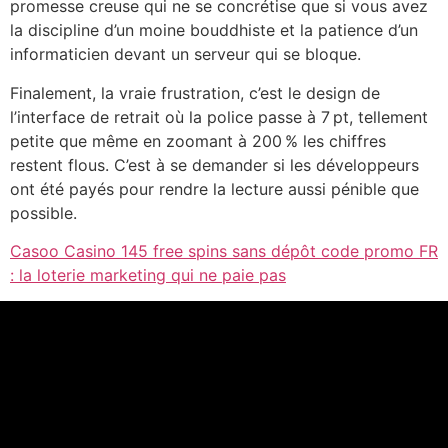
promesse creuse qui ne se concrétise que si vous avez
la discipline d’un moine bouddhiste et la patience d’un
informaticien devant un serveur qui se bloque.
Finalement, la vraie frustration, c’est le design de
l’interface de retrait où la police passe à 7 pt, tellement
petite que même en zoomant à 200 % les chiffres
restent flous. C’est à se demander si les développeurs
ont été payés pour rendre la lecture aussi pénible que
possible.
Casoo Casino 145 free spins sans dépôt code promo FR
: la loterie marketing qui ne paie pas