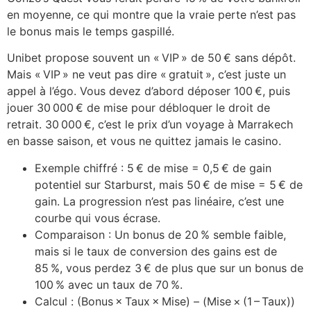
en moyenne, ce qui montre que la vraie perte n’est pas
le bonus mais le temps gaspillé.
Unibet propose souvent un « VIP » de 50 € sans dépôt.
Mais « VIP » ne veut pas dire « gratuit », c’est juste un
appel à l’égo. Vous devez d’abord déposer 100 €, puis
jouer 30 000 € de mise pour débloquer le droit de
retrait. 30 000 €, c’est le prix d’un voyage à Marrakech
en basse saison, et vous ne quittez jamais le casino.
Exemple chiffré : 5 € de mise = 0,5 € de gain
potentiel sur Starburst, mais 50 € de mise = 5 € de
gain. La progression n’est pas linéaire, c’est une
courbe qui vous écrase.
Comparaison : Un bonus de 20 % semble faible,
mais si le taux de conversion des gains est de
85 %, vous perdez 3 € de plus que sur un bonus de
100 % avec un taux de 70 %.
Calcul : (Bonus × Taux × Mise) – (Mise × (1 – Taux))