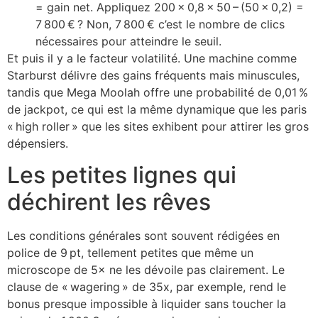
= gain net. Appliquez 200 × 0,8 × 50 – (50 × 0,2) =
7 800 € ? Non, 7 800 € c’est le nombre de clics
nécessaires pour atteindre le seuil.
Et puis il y a le facteur volatilité. Une machine comme
Starburst délivre des gains fréquents mais minuscules,
tandis que Mega Moolah offre une probabilité de 0,01 %
de jackpot, ce qui est la même dynamique que les paris
« high roller » que les sites exhibent pour attirer les gros
dépensiers.
Les petites lignes qui
déchirent les rêves
Les conditions générales sont souvent rédigées en
police de 9 pt, tellement petites que même un
microscope de 5× ne les dévoile pas clairement. Le
clause de « wagering » de 35x, par exemple, rend le
bonus presque impossible à liquider sans toucher la