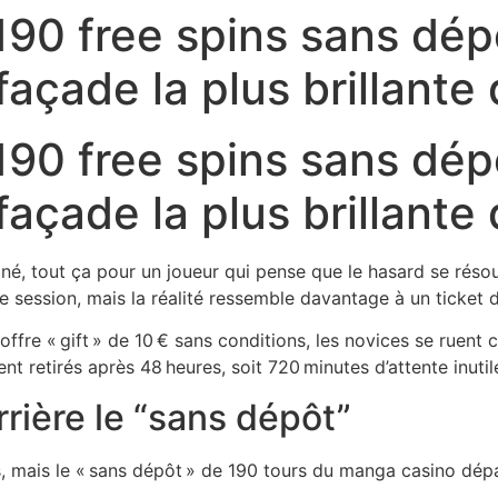
90 free spins sans dépô
façade la plus brillante d
90 free spins sans dépô
façade la plus brillante d
ntané, tout ça pour un joueur qui pense que le hasard se rés
e session, mais la réalité ressemble davantage à un ticket d
fre « gift » de 10 € sans conditions, les novices se ruent
nt retirés après 48 heures, soit 720 minutes d’attente inutil
rrière le “sans dépôt”
, mais le « sans dépôt » de 190 tours du manga casino dép