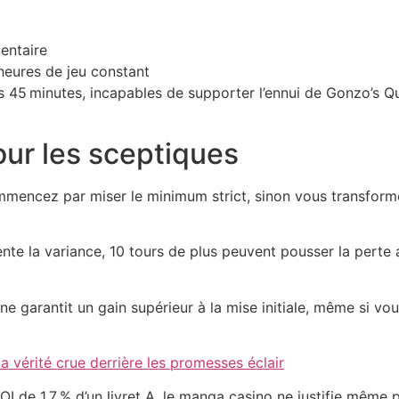
entaire
eures de jeu constant
 45 minutes, incapables de supporter l’ennui de Gonzo’s Q
our les sceptiques
ommencez par miser le minimum strict, sinon vous transforme
e la variance, 10 tours de plus peuvent pousser la perte a
 garantit un gain supérieur à la mise initiale, même si vo
la vérité crue derrière les promesses éclair
OI de 1,7 % d’un livret A, le manga casino ne justifie même p