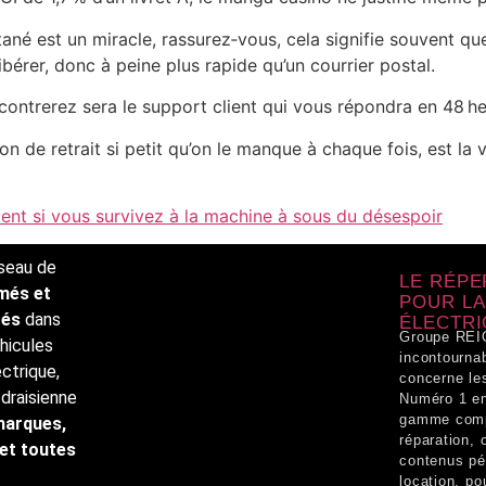
tané est un miracle, rassurez‑vous, cela signifie souvent qu
ibérer, donc à peine plus rapide qu’un courrier postal.
ncontrerez sera le support client qui vous répondra en 48 h
n de retrait si petit qu’on le manque à chaque fois, est la v
ment si vous survivez à la machine à sous du désespoir
seau de
LE RÉPE
més et
POUR LA
gés
dans
ÉLECTRI
Groupe REIO
éhicules
incontournab
ectrique,
concerne les
 draisienne
Numéro 1 en
gamme compl
marques,
réparation, 
et toutes
contenus pé
location, po