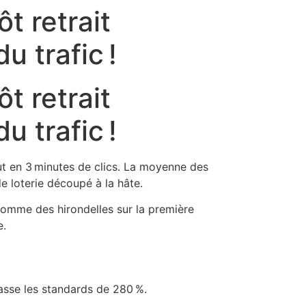
t retrait
u trafic !
t retrait
u trafic !
out en 3 minutes de clics. La moyenne des
e loterie découpé à la hâte.
 comme des hirondelles sur la première
e.
asse les standards de 280 %.