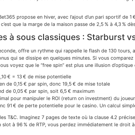
t365 propose en hiver, avec l’ajout d’un pari sportif de 1 €
c’est que la marge de la maison passe de 2,5 % à 4,3 % dès
 à sous classiques : Starburst v
econde, offre un rythme qui rappelle le flash de 130 tours, 
 bonus qui se dissipe en quelques minutes. Si vous comparez
us voyez que le “free spin” est plus une illusion d’optique q
10 € = 13 € de mise potentielle
 de 0,15 € par spin, donc 19,5 € de mise totale
d de 0,05 € par spin, soit 6,5 € maximum
mal pour manipuler le ROI (return on investment) du joueur.
nc 91 € de perte potentielle pour le casino. Un calcul simple qu
e les T&C. Imaginez 7 pages de texte où la clause 4.2 précis
n slot à 96 % de RTP, vous perdez immédiatement le droit à 