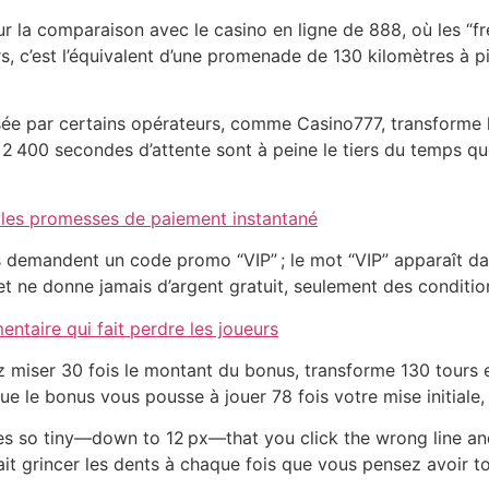
r la comparaison avec le casino en ligne de 888, où les “fr
s, c’est l’équivalent d’une promenade de 130 kilomètres à pi
osée par certains opérateurs, comme Casino777, transforme 
e. 2 400 secondes d’attente sont à peine le tiers du temps 
re les promesses de paiement instantané
onus demandent un code promo “VIP” ; le mot “VIP” apparaît 
e et ne donne jamais d’argent gratuit, seulement des conditi
entaire qui fait perdre les joueurs
 miser 30 fois le montant du bonus, transforme 130 tours 
 le bonus vous pousse à jouer 78 fois votre mise initiale, c
es so tiny—down to 12 px—that you click the wrong line and
fait grincer les dents à chaque fois que vous pensez avoir t