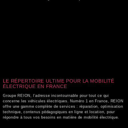
LE RÉPERTOIRE ULTIME POUR LA MOBILITÉ
ÉLECTRIQUE EN FRANCE
Groupe REION, l’adresse incontournable pour tout ce qui
concerne les véhicules électriques. Numéro 1 en France, REION
offre une gamme complète de services : réparation, optimisation
technique, contenus pédagogiques en ligne et location, pour
répondre à tous vos besoins en matière de mobilité électrique.