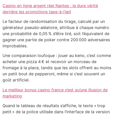
Casino en ligne argent réel Nantes : la dure vérité
derrière les promotions tape-à-l’œil
Le facteur de randomisation du tirage, calculé par un
générateur pseudo‑aléatoire, attribue à chaque numéro
une probabilité de 0,05 % d’être tiré, soit l’équivalent de
gagner une partie de poker contre 200 000 adversaires
improbables.
Une comparaison loufoque : jouer au keno, c’est comme
acheter une pizza 4 € et recevoir un morceau de
fromage à la place, tandis que les slots offrent au moins
un petit bout de pepperoni, même si c’est souvent un
goût artificiel.
Le meilleur bonus casino france n’est qu’une illusion de
marketing
Quand le tableau de résultats s’affiche, le texte « trop
petit » de la police utilisée dans l’interface de la version