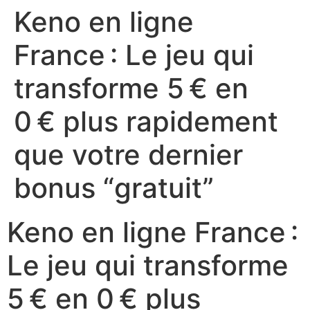
Keno en ligne
France : Le jeu qui
transforme 5 € en
0 € plus rapidement
que votre dernier
bonus “gratuit”
Keno en ligne France :
Le jeu qui transforme
5 € en 0 € plus