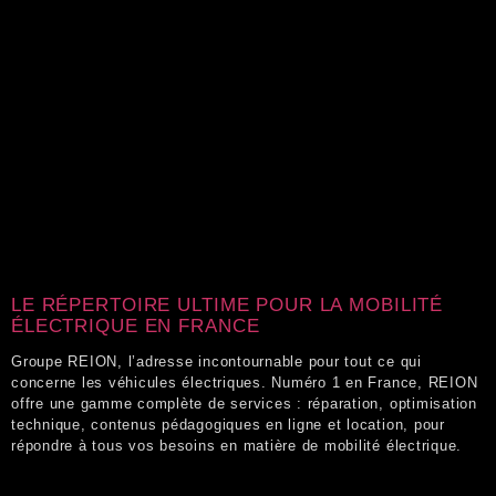
LE RÉPERTOIRE ULTIME POUR LA MOBILITÉ
ÉLECTRIQUE EN FRANCE
Groupe REION, l’adresse incontournable pour tout ce qui
concerne les véhicules électriques. Numéro 1 en France, REION
offre une gamme complète de services : réparation, optimisation
technique, contenus pédagogiques en ligne et location, pour
répondre à tous vos besoins en matière de mobilité électrique.