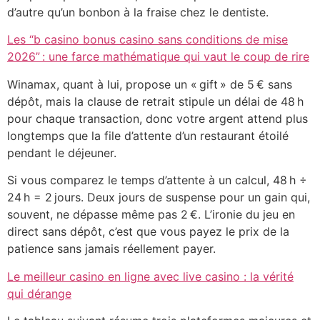
d’autre qu’un bonbon à la fraise chez le dentiste.
Les “b casino bonus casino sans conditions de mise
2026” : une farce mathématique qui vaut le coup de rire
Winamax, quant à lui, propose un « gift » de 5 € sans
dépôt, mais la clause de retrait stipule un délai de 48 h
pour chaque transaction, donc votre argent attend plus
longtemps que la file d’attente d’un restaurant étoilé
pendant le déjeuner.
Si vous comparez le temps d’attente à un calcul, 48 h ÷
24 h = 2 jours. Deux jours de suspense pour un gain qui,
souvent, ne dépasse même pas 2 €. L’ironie du jeu en
direct sans dépôt, c’est que vous payez le prix de la
patience sans jamais réellement payer.
Le meilleur casino en ligne avec live casino : la vérité
qui dérange