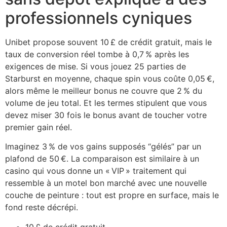
professionnels cyniques
Unibet propose souvent 10 £ de crédit gratuit, mais le
taux de conversion réel tombe à 0,7 % après les
exigences de mise. Si vous jouez 25 parties de
Starburst en moyenne, chaque spin vous coûte 0,05 €,
alors même le meilleur bonus ne couvre que 2 % du
volume de jeu total. Et les termes stipulent que vous
devez miser 30 fois le bonus avant de toucher votre
premier gain réel.
Imaginez 3 % de vos gains supposés “gélés” par un
plafond de 50 €. La comparaison est similaire à un
casino qui vous donne un « VIP » traitement qui
ressemble à un motel bon marché avec une nouvelle
couche de peinture : tout est propre en surface, mais le
fond reste décrépi.
10 £ de crédit gratuit