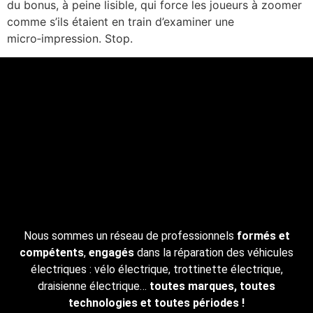
du bonus, à peine lisible, qui force les joueurs à zoomer
comme s’ils étaient en train d’examiner une
micro‑impression. Stop.
Nous sommes un réseau de professionnels
formés et
compétents
,
engagés
dans la réparation des véhicules
électriques : vélo électrique, trottinette électrique,
draisienne électrique…
toutes marques, toutes
technologies et toutes périodes !