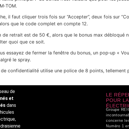
DOM‑TOM.
 il faut cliquer trois fois sur “Accepter”, deux fois sur “C
alors que le code complet en compte 12.
um de retrait est de 50 €, alors que le bonus max débloqué 
lter quoi que ce soit.
ous essayez de fermer la fenêtre du bonus, un pop‑up « Vou
lgré le spray.
ue de confidentialité utilise une police de 8 points, tellemen
seau de
LE RÉPE
més et
POUR LA
gés
dans
ÉLECTRI
Groupe REIO
éhicules
incontournab
ectrique,
concerne les
 draisienne
Numéro 1 en