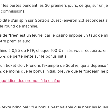
ur les pertes pendant les 30 premiers jours, ce qui, sur un 
s commissions.
dité d’un spin sur Gonzo’s Quest (environ 2,3 secondes) ave
 le round de machine.
e de “free” est un leurre, car le casino impose un taux de m
tre premier euro.
achine à 0,95 de RTP, chaque 100 € misés vous récupérez en
 € de perte nette sur le bonus initial.
un ticket d’or. Prenons l’exemple de Sophie, qui a dépensé 
 € de moins que le bonus initial, preuve que le “cadeau” ne 
quotidien des promos à la chaîne
e texte principal : “Le bonus n’est valable que pour les joue