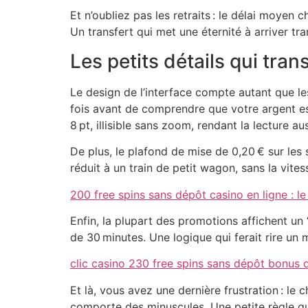
Et n’oubliez pas les retraits : le délai moyen
Un transfert qui met une éternité à arriver tra
Les petits détails qui tr
Le design de l’interface compte autant que les
fois avant de comprendre que votre argent est 
8 pt, illisible sans zoom, rendant la lecture a
De plus, le plafond de mise de 0,20 € sur les 
réduit à un train de petit wagon, sans la vite
200 free spins sans dépôt casino en ligne : l
Enfin, la plupart des promotions affichent un
de 30 minutes. Une logique qui ferait rire un 
clic casino 230 free spins sans dépôt bonus d
Et là, vous avez une dernière frustration : l
comporte des minuscules. Une petite règle qui 