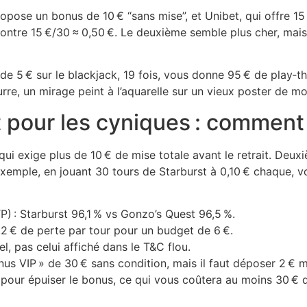
ose un bonus de 10 € “sans mise”, et Unibet, qui offre 15 
 contre 15 €/30 ≈ 0,50 €. Le deuxième semble plus cher, mais 
e de 5 € sur le blackjack, 19 fois, vous donne 95 € de play‑
leurre, un mirage peint à l’aquarelle sur un vieux poster de mo
 pour les cyniques : comment 
ui exige plus de 10 € de mise totale avant le retrait. Deuxi
r exemple, en jouant 30 tours de Starburst à 0,10 € chaque, 
TP) : Starburst 96,1 % vs Gonzo’s Quest 96,5 %.
0,2 € de perte par tour pour un budget de 6 €.
, pas celui affiché dans le T&C flou.
s VIP » de 30 € sans condition, mais il faut déposer 2 € m
s pour épuiser le bonus, ce qui vous coûtera au moins 30 €