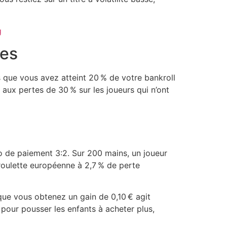
g
ées
 que vous avez atteint 20 % de votre bankroll
n aux pertes de 30 % sur les joueurs qui n’ont
o de paiement 3:2. Sur 200 mains, un joueur
 roulette européenne à 2,7 % de perte
 que vous obtenez un gain de 0,10 € agit
pour pousser les enfants à acheter plus,