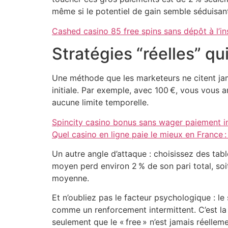
même si le potentiel de gain semble séduisan
Cashed casino 85 free spins sans dépôt à l’ins
Stratégies “réelles” q
Une méthode que les marketeurs ne citent jam
initiale. Par exemple, avec 100 €, vous vous a
aucune limite temporelle.
Spincity casino bonus sans wager paiement ins
Quel casino en ligne paie le mieux en France : 
Un autre angle d’attaque : choisissez des ta
moyen perd environ 2 % de son pari total, soi
moyenne.
Et n’oubliez pas le facteur psychologique : l
comme un renforcement intermittent. C’est la 
seulement que le « free » n’est jamais réelleme