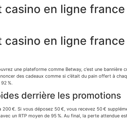
 casino en ligne france 
z
 casino en ligne france 
z
vrez une plateforme comme Betway, c’est une bannière cria
annoncer des cadeaux comme si c’était du pain offert à ch
 92 %.
ides derrière les promotions
 200 €. Si vous déposez 50 €, vous recevez 50 € supplément
avec un RTP moyen de 95 %. Au final, la perte attendue est