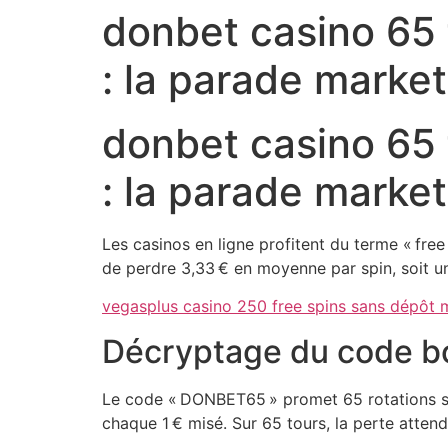
donbet casino 65 
: la parade market
donbet casino 65 
: la parade market
Les casinos en ligne profitent du terme « fre
de perdre 3,33 € en moyenne par spin, soit u
vegasplus casino 250 free spins sans dépôt 
Décryptage du code bon
Le code « DONBET65 » promet 65 rotations sur
chaque 1 € misé. Sur 65 tours, la perte attendu