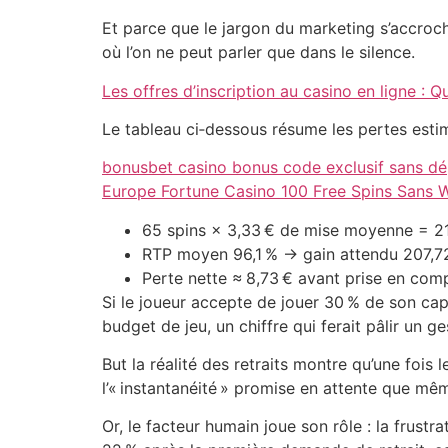
Et parce que le jargon du marketing s’accroch
où l’on ne peut parler que dans le silence.
Les offres d’inscription au casino en ligne : 
Le tableau ci‑dessous résume les pertes esti
bonusbet casino bonus code exclusif sans dép
Europe Fortune Casino 100 Free Spins Sans W
65 spins × 3,33 € de mise moyenne = 21
RTP moyen 96,1 % → gain attendu 207,72
Perte nette ≈ 8,73 € avant prise en com
Si le joueur accepte de jouer 30 % de son cap
budget de jeu, un chiffre qui ferait pâlir un g
But la réalité des retraits montre qu’une fois
l’« instantanéité » promise en attente que mê
Or, le facteur humain joue son rôle : la frus