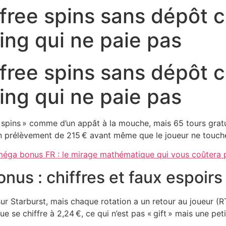
free spins sans dépôt 
ing qui ne paie pas
free spins sans dépôt 
ing qui ne paie pas
e spins » comme d’un appât à la mouche, mais 65 tours gratu
n prélèvement de 215 € avant même que le joueur ne touche 
méga bonus FR : le mirage mathématique qui vous coûtera p
us : chiffres et faux espoirs
 Starburst, mais chaque rotation a un retour au joueur (R
e se chiffre à 2,24 €, ce qui n’est pas « gift » mais une pet