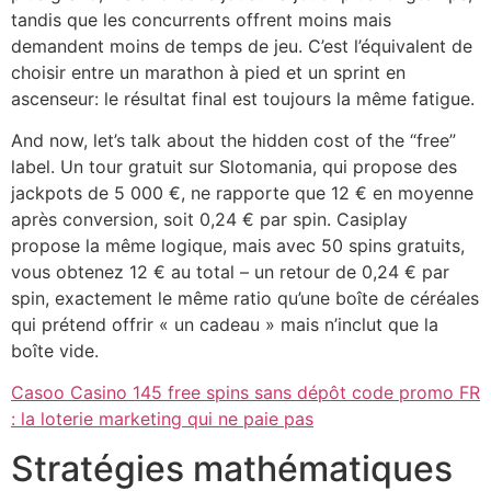
tandis que les concurrents offrent moins mais
demandent moins de temps de jeu. C’est l’équivalent de
choisir entre un marathon à pied et un sprint en
ascenseur: le résultat final est toujours la même fatigue.
And now, let’s talk about the hidden cost of the “free”
label. Un tour gratuit sur Slotomania, qui propose des
jackpots de 5 000 €, ne rapporte que 12 € en moyenne
après conversion, soit 0,24 € par spin. Casiplay
propose la même logique, mais avec 50 spins gratuits,
vous obtenez 12 € au total – un retour de 0,24 € par
spin, exactement le même ratio qu’une boîte de céréales
qui prétend offrir « un cadeau » mais n’inclut que la
boîte vide.
Casoo Casino 145 free spins sans dépôt code promo FR
: la loterie marketing qui ne paie pas
Stratégies mathématiques