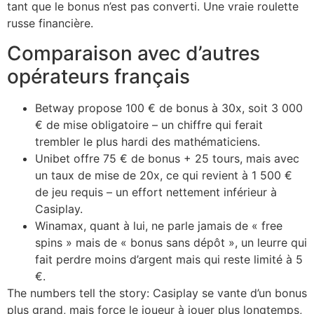
tant que le bonus n’est pas converti. Une vraie roulette
russe financière.
Comparaison avec d’autres
opérateurs français
Betway propose 100 € de bonus à 30x, soit 3 000
€ de mise obligatoire – un chiffre qui ferait
trembler le plus hardi des mathématiciens.
Unibet offre 75 € de bonus + 25 tours, mais avec
un taux de mise de 20x, ce qui revient à 1 500 €
de jeu requis – un effort nettement inférieur à
Casiplay.
Winamax, quant à lui, ne parle jamais de « free
spins » mais de « bonus sans dépôt », un leurre qui
fait perdre moins d’argent mais qui reste limité à 5
€.
The numbers tell the story: Casiplay se vante d’un bonus
plus grand, mais force le joueur à jouer plus longtemps,