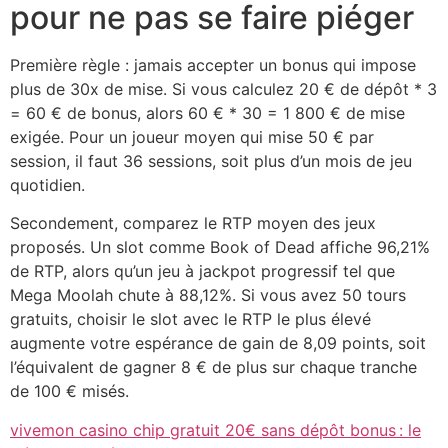
pour ne pas se faire piéger
Première règle : jamais accepter un bonus qui impose
plus de 30x de mise. Si vous calculez 20 € de dépôt * 3
= 60 € de bonus, alors 60 € * 30 = 1 800 € de mise
exigée. Pour un joueur moyen qui mise 50 € par
session, il faut 36 sessions, soit plus d’un mois de jeu
quotidien.
Secondement, comparez le RTP moyen des jeux
proposés. Un slot comme Book of Dead affiche 96,21%
de RTP, alors qu’un jeu à jackpot progressif tel que
Mega Moolah chute à 88,12%. Si vous avez 50 tours
gratuits, choisir le slot avec le RTP le plus élevé
augmente votre espérance de gain de 8,09 points, soit
l’équivalent de gagner 8 € de plus sur chaque tranche
de 100 € misés.
vivemon casino chip gratuit 20€ sans dépôt bonus : le