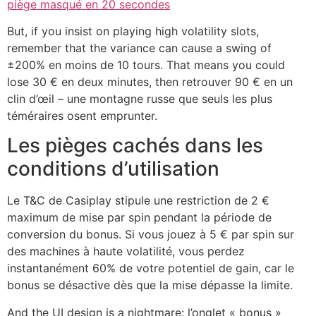
piège masqué en 20 secondes
But, if you insist on playing high volatility slots,
remember that the variance can cause a swing of
±200% en moins de 10 tours. That means you could
lose 30 € en deux minutes, then retrouver 90 € en un
clin d’œil – une montagne russe que seuls les plus
téméraires osent emprunter.
Les pièges cachés dans les
conditions d’utilisation
Le T&C de Casiplay stipule une restriction de 2 €
maximum de mise par spin pendant la période de
conversion du bonus. Si vous jouez à 5 € par spin sur
des machines à haute volatilité, vous perdez
instantanément 60% de votre potentiel de gain, car le
bonus se désactive dès que la mise dépasse la limite.
And the UI design is a nightmare: l’onglet « bonus »