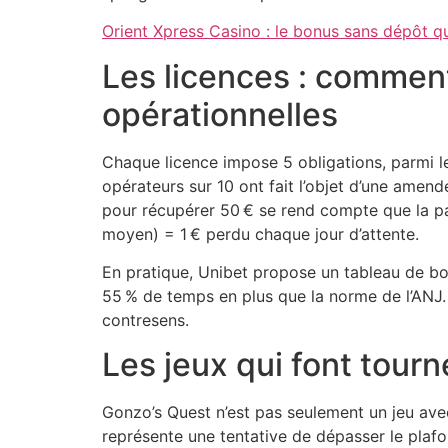
Orient Xpress Casino : le bonus sans dépôt q
Les licences : comment
opérationnelles
Chaque licence impose 5 obligations, parmi le
opérateurs sur 10 ont fait l’objet d’une amen
pour récupérer 50 € se rend compte que la pat
moyen) = 1 € perdu chaque jour d’attente.
En pratique, Unibet propose un tableau de bor
55 % de temps en plus que la norme de l’ANJ.
contresens.
Les jeux qui font tourn
Gonzo’s Quest n’est pas seulement un jeu avec
représente une tentative de dépasser le plaf