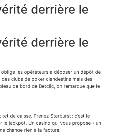
érité derrière le
érité derrière le
e oblige les opérateurs à déposer un dépôt de
as des clubs de poker clandestins mais des
ableau de bord de Betclic, on remarque que le
cket de caisse. Prenez Starburst : c’est le
r le jackpot. Un casino qui vous propose « un
ne change rien à la facture.