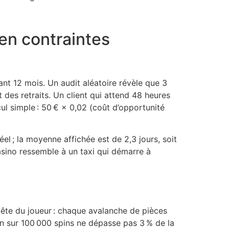
 en contraintes
nt 12 mois. Un audit aléatoire révèle que 3
 des retraits. Un client qui attend 48 heures
ul simple : 50 € × 0,02 (coût d’opportunité
l ; la moyenne affichée est de 2,3 jours, soit
sino ressemble à un taxi qui démarre à
uête du joueur : chaque avalanche de pièces
en sur 100 000 spins ne dépasse pas 3 % de la