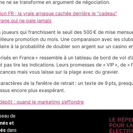
me ne se transforme en argument de négociation.
ion FR : la vraie arnaque cachée derrière le “cadeau”
rage qui ne paie jamais
des joueurs qui franchissent le seuil des 500 € de mise mensue
eilleure promotion du mois. Une comparaison avec les clubs
ire à la probabilité de doubler son argent sur un casino en
torisés en France » ressemble à un tableau de bord de vol d’a
t pas lire les indications. Leurs promesses de « VIP », de « 
cances mais vous laisse sur la plage avec du gravier.
 caractères de la fenêtre de retrait : un texte de 9 pts, pres
cessus encore plus exaspérant.
dépôt : quand le marketing s’effondre
seau de
LE RÉPE
més et
POUR LA
gés
dans
ÉLECTRI