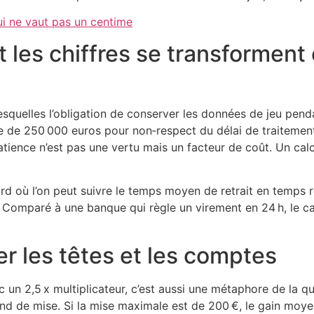
ui ne vaut pas un centime
 les chiffres se transforment
squelles l’obligation de conserver les données de jeu penda
de de 250 000 euros pour non‑respect du délai de traitement
ience n’est pas une vertu mais un facteur de coût. Un calc
d où l’on peut suivre le temps moyen de retrait en temps rée
 Comparé à une banque qui règle un virement en 24 h, le ca
er les têtes et les comptes
 un 2,5 x multiplicateur, c’est aussi une métaphore de la q
ond de mise. Si la mise maximale est de 200 €, le gain moy