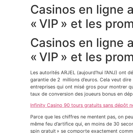
Casinos en ligne a
« VIP » et les pr
Casinos en ligne a
« VIP » et les pr
Les autorités ARJEL (aujourd’hui l’ANJ) ont d
garantie de 2 millions d’euros. Cela veut dir
entreprises qui ont misé gros pour montrer qu
taux de conversion des joueurs bonus en dépô
Infinity Casino 90 tours gratuits sans dépôt 
Parce que les chiffres ne mentent pas, on peut 
même feu d’artifice qui, en moins de 30 secon
spin gratuit » se comporte exactement comme un