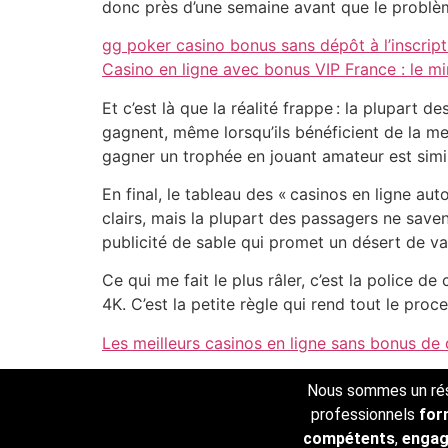
donc près d’une semaine avant que le problè
gg poker casino bonus sans dépôt à l’inscript
Casino en ligne avec bonus VIP France : le mi
Et c’est là que la réalité frappe : la plupart 
gagnent, même lorsqu’ils bénéficient de la m
gagner un trophée en jouant amateur est simila
En final, le tableau des « casinos en ligne au
clairs, mais la plupart des passagers ne saven
publicité de sable qui promet un désert de va
Ce qui me fait le plus râler, c’est la police de
4K. C’est la petite règle qui rend tout le pro
Les meilleurs casinos en ligne sans bonus de 
Nous sommes un ré
professionnels
for
compétents
,
enga