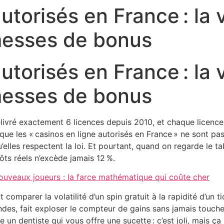
utorisés en France : la v
omesses de bonus
utorisés en France : la v
omesses de bonus
élivré exactement 6 licences depuis 2010, et chaque licenc
e que les « casinos en ligne autorisés en France » ne sont p
’elles respectent la loi. Et pourtant, quand on regarde le t
ts réels n’excède jamais 12 %.
nouveaux joueurs : la farce mathématique qui coûte cher
comparer la volatilité d’un spin gratuit à la rapidité d’un ti
des, fait exploser le compteur de gains sans jamais touche
 dentiste qui vous offre une sucette : c’est joli, mais ça 