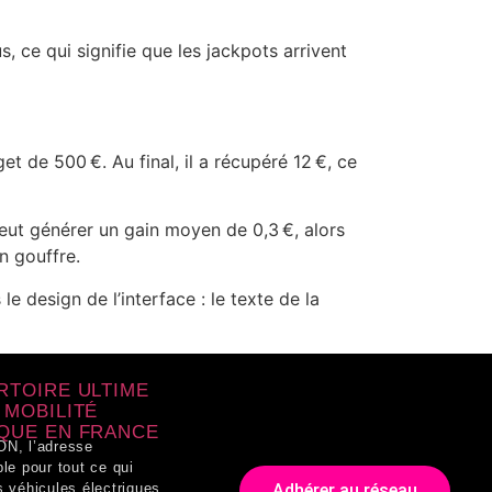
, ce qui signifie que les jackpots arrivent
 de 500 €. Au final, il a récupéré 12 €, ce
peut générer un gain moyen de 0,3 €, alors
n gouffre.
e design de l’interface : le texte de la
RTOIRE ULTIME
 MOBILITÉ
QUE EN FRANCE
N, l’adresse
le pour tout ce qui
Adhérer au réseau
 véhicules électriques.