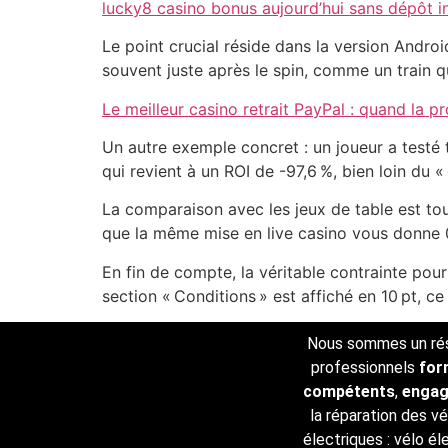
lucky8 casino bonus aujourd’hui sans dépôt in
Le point crucial réside dans la version Androi
souvent juste après le spin, comme un train q
Le meilleur casino retrait PayPal : quand la 
Un autre exemple concret : un joueur a testé 
qui revient à un ROI de -97,6 %, bien loin du
La comparaison avec les jeux de table est tou
que la même mise en live casino vous donne 0
En fin de compte, la véritable contrainte pour
section « Conditions » est affiché en 10 pt, c
Nous sommes un ré
professionnels
for
compétents
,
enga
la réparation des v
électriques : vélo él