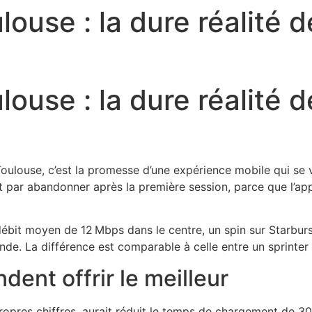
ouse : la dure réalité d
ouse : la dure réalité d
ulouse, c’est la promesse d’une expérience mobile qui se 
nt par abandonner après la première session, parce que l’app
n débit moyen de 12 Mbps dans le centre, un spin sur Starbu
de. La différence est comparable à celle entre un sprinter 
ent offrir le meilleur
ropres chiffres, aurait réduit le temps de chargement de 