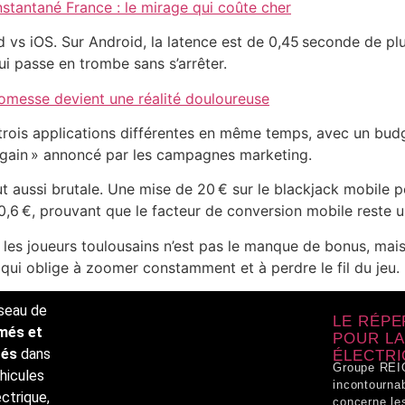
stantané France : le mirage qui coûte cher
d vs iOS. Sur Android, la latence est de 0,45 seconde de plus
ui passe en trombe sans s’arrêter.
promesse devient une réalité douloureuse
trois applications différentes en même temps, avec un budget
 « gain » annoncé par les campagnes marketing.
t aussi brutale. Une mise de 20 € sur le blackjack mobile 
,6 €, prouvant que le facteur de conversion mobile reste u
 les joueurs toulousains n’est pas le manque de bonus, mais l
e qui oblige à zoomer constamment et à perdre le fil du jeu.
seau de
LE RÉPE
més et
POUR LA
gés
dans
ÉLECTRI
Groupe REIO
éhicules
incontournab
ectrique,
concerne les