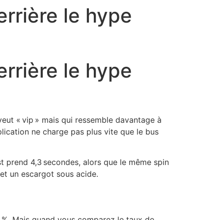
errière le hype
errière le hype
veut « vip » mais qui ressemble davantage à
lication ne charge pas plus vite que le bus
rst prend 4,3 secondes, alors que le même spin
et un escargot sous acide.
30 %. Mais quand vous comparez le taux de