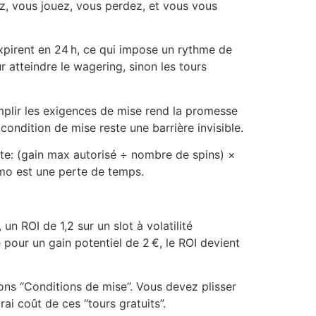
ez, vous jouez, vous perdez, et vous vous
expirent en 24 h, ce qui impose un rythme de
 atteindre le wagering, sinon les tours
emplir les exigences de mise rend la promesse
condition de mise reste une barrière invisible.
vante: (gain max autorisé ÷ nombre de spins) ×
omo est une perte de temps.
n ROI de 1,2 sur un slot à volatilité
pour un gain potentiel de 2 €, le ROI devient
tions “Conditions de mise”. Vous devez plisser
ai coût de ces “tours gratuits”.