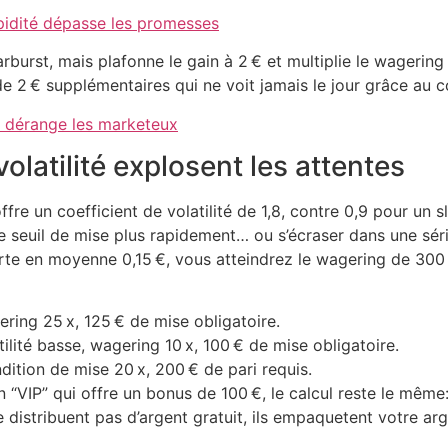
rapidité dépasse les promesses
burst, mais plafonne le gain à 2 € et multiplie le wagering 
 de 2 € supplémentaires qui ne voit jamais le jour grâce au
ui dérange les marketeux
olatilité explosent les attentes
fre un coefficient de volatilité de 1,8, contre 0,9 pour u
 le seuil de mise plus rapidement… ou s’écraser dans une sér
rte en moyenne 0,15 €, vous atteindrez le wagering de 300
ing 25 x, 125 € de mise obligatoire.
ilité basse, wagering 10 x, 100 € de mise obligatoire.
dition de mise 20 x, 200 € de pari requis.
 “VIP” qui offre un bonus de 100 €, le calcul reste le même
ne distribuent pas d’argent gratuit, ils empaquetent votre a