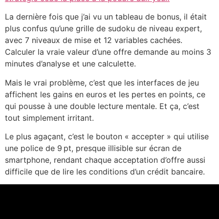
La dernière fois que j’ai vu un tableau de bonus, il était
plus confus qu’une grille de sudoku de niveau expert,
avec 7 niveaux de mise et 12 variables cachées.
Calculer la vraie valeur d’une offre demande au moins 3
minutes d’analyse et une calculette.
Mais le vrai problème, c’est que les interfaces de jeu
affichent les gains en euros et les pertes en points, ce
qui pousse à une double lecture mentale. Et ça, c’est
tout simplement irritant.
Le plus agaçant, c’est le bouton « accepter » qui utilise
une police de 9 pt, presque illisible sur écran de
smartphone, rendant chaque acceptation d’offre aussi
difficile que de lire les conditions d’un crédit bancaire.