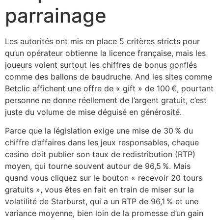
parrainage
Les autorités ont mis en place 5 critères stricts pour
qu’un opérateur obtienne la licence française, mais les
joueurs voient surtout les chiffres de bonus gonflés
comme des ballons de baudruche. And les sites comme
Betclic affichent une offre de « gift » de 100 €, pourtant
personne ne donne réellement de l’argent gratuit, c’est
juste du volume de mise déguisé en générosité.
Parce que la législation exige une mise de 30 % du
chiffre d’affaires dans les jeux responsables, chaque
casino doit publier son taux de redistribution (RTP)
moyen, qui tourne souvent autour de 96,5 %. Mais
quand vous cliquez sur le bouton « recevoir 20 tours
gratuits », vous êtes en fait en train de miser sur la
volatilité de Starburst, qui a un RTP de 96,1 % et une
variance moyenne, bien loin de la promesse d’un gain