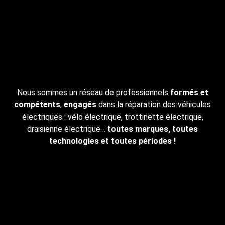
Nous sommes un réseau de professionnels
formés et
compétents
,
engagés
dans la réparation des véhicules
électriques : vélo électrique, trottinette électrique,
draisienne électrique…
toutes marques, toutes
technologies et toutes périodes !