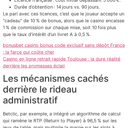
Durée d’obtention : 14 jours vs. 90 jours.
Le pari avec ces licences, c’est que le joueur accepte un
“cadeau” de 10 % de bonus, alors que le casino encaisse
1 % de commission sur chaque mise, soit 10 fois plus
que le taux d’intérêt d’un livret A à 0,5 %.
bonusbet casino bonus code exclusif sans dépôt France
: la farce qui coûte cher
Casino en ligne retrait rapide Toulouse : la dure réalité
derrière les promesses éclair
Les mécanismes cachés
derrière le rideau
administratif
Betclic, par exemple, a intégré un algorithme de calcul
qui ramène le RTP (Return to Player) à 96,5 % sur les
jeux de table, mais multiplie la marge sur les slots à