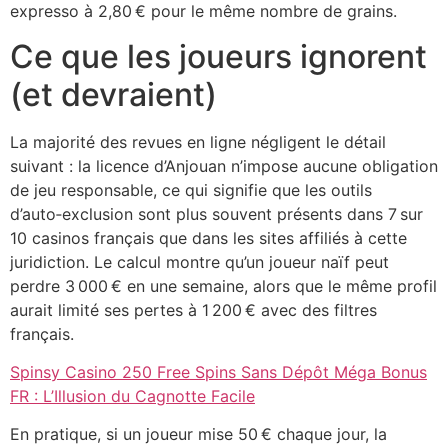
expresso à 2,80 € pour le même nombre de grains.
Ce que les joueurs ignorent
(et devraient)
La majorité des revues en ligne négligent le détail
suivant : la licence d’Anjouan n’impose aucune obligation
de jeu responsable, ce qui signifie que les outils
d’auto‑exclusion sont plus souvent présents dans 7 sur
10 casinos français que dans les sites affiliés à cette
juridiction. Le calcul montre qu’un joueur naïf peut
perdre 3 000 € en une semaine, alors que le même profil
aurait limité ses pertes à 1 200 € avec des filtres
français.
Spinsy Casino 250 Free Spins Sans Dépôt Méga Bonus
FR : L’Illusion du Cagnotte Facile
En pratique, si un joueur mise 50 € chaque jour, la