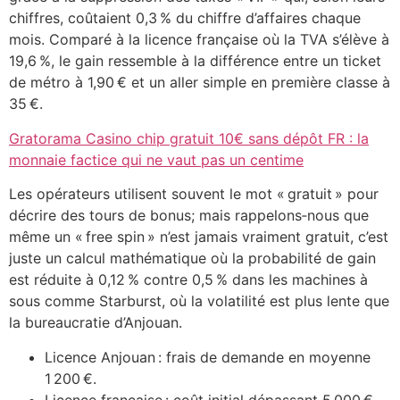
chiffres, coûtaient 0,3 % du chiffre d’affaires chaque
mois. Comparé à la licence française où la TVA s’élève à
19,6 %, le gain ressemble à la différence entre un ticket
de métro à 1,90 € et un aller simple en première classe à
35 €.
Gratorama Casino chip gratuit 10€ sans dépôt FR : la
monnaie factice qui ne vaut pas un centime
Les opérateurs utilisent souvent le mot « gratuit » pour
décrire des tours de bonus; mais rappelons‑nous que
même un « free spin » n’est jamais vraiment gratuit, c’est
juste un calcul mathématique où la probabilité de gain
est réduite à 0,12 % contre 0,5 % dans les machines à
sous comme Starburst, où la volatilité est plus lente que
la bureaucratie d’Anjouan.
Licence Anjouan : frais de demande en moyenne
1 200 €.
Licence française : coût initial dépassant 5 000 €.