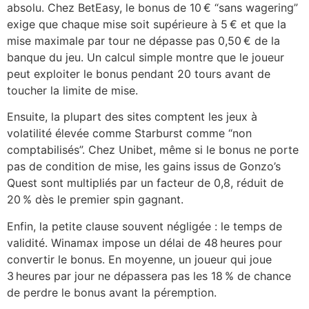
absolu. Chez BetEasy, le bonus de 10 € “sans wagering”
exige que chaque mise soit supérieure à 5 € et que la
mise maximale par tour ne dépasse pas 0,50 € de la
banque du jeu. Un calcul simple montre que le joueur
peut exploiter le bonus pendant 20 tours avant de
toucher la limite de mise.
Ensuite, la plupart des sites comptent les jeux à
volatilité élevée comme Starburst comme “non
comptabilisés”. Chez Unibet, même si le bonus ne porte
pas de condition de mise, les gains issus de Gonzo’s
Quest sont multipliés par un facteur de 0,8, réduit de
20 % dès le premier spin gagnant.
Enfin, la petite clause souvent négligée : le temps de
validité. Winamax impose un délai de 48 heures pour
convertir le bonus. En moyenne, un joueur qui joue
3 heures par jour ne dépassera pas les 18 % de chance
de perdre le bonus avant la péremption.