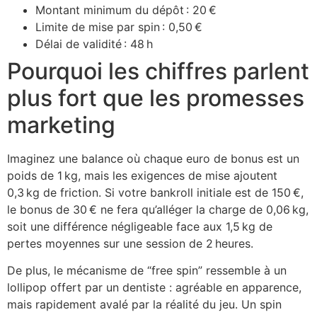
Montant minimum du dépôt : 20 €
Limite de mise par spin : 0,50 €
Délai de validité : 48 h
Pourquoi les chiffres parlent
plus fort que les promesses
marketing
Imaginez une balance où chaque euro de bonus est un
poids de 1 kg, mais les exigences de mise ajoutent
0,3 kg de friction. Si votre bankroll initiale est de 150 €,
le bonus de 30 € ne fera qu’alléger la charge de 0,06 kg,
soit une différence négligeable face aux 1,5 kg de
pertes moyennes sur une session de 2 heures.
De plus, le mécanisme de “free spin” ressemble à un
lollipop offert par un dentiste : agréable en apparence,
mais rapidement avalé par la réalité du jeu. Un spin