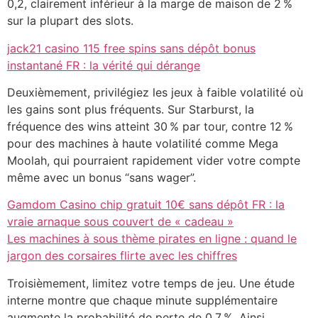
0,2, clairement inférieur à la marge de maison de 2 %
sur la plupart des slots.
jack21 casino 115 free spins sans dépôt bonus
instantané FR : la vérité qui dérange
Deuxièmement, privilégiez les jeux à faible volatilité où
les gains sont plus fréquents. Sur Starburst, la
fréquence des wins atteint 30 % par tour, contre 12 %
pour des machines à haute volatilité comme Mega
Moolah, qui pourraient rapidement vider votre compte
même avec un bonus “sans wager”.
Gamdom Casino chip gratuit 10€ sans dépôt FR : la
vraie arnaque sous couvert de « cadeau »
Les machines à sous thème pirates en ligne : quand le
jargon des corsaires flirte avec les chiffres
Troisièmement, limitez votre temps de jeu. Une étude
interne montre que chaque minute supplémentaire
augmente la probabilité de perte de 0,7 %. Ainsi,