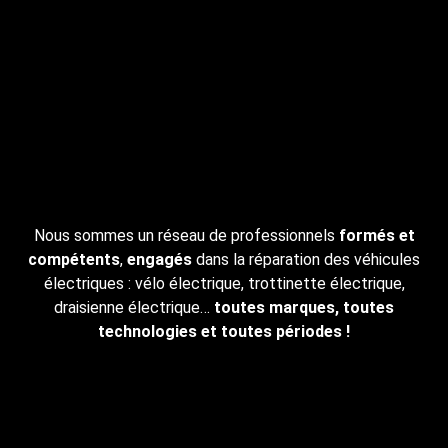
Nous sommes un réseau de professionnels
formés et
compétents
,
engagés
dans la réparation des véhicules
électriques : vélo électrique, trottinette électrique,
draisienne électrique…
toutes marques, toutes
technologies et toutes périodes !