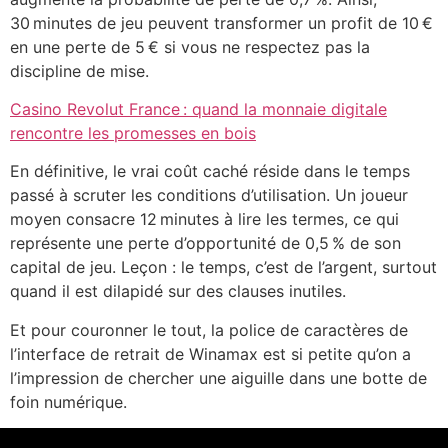
30 minutes de jeu peuvent transformer un profit de 10 €
en une perte de 5 € si vous ne respectez pas la
discipline de mise.
Casino Revolut France : quand la monnaie digitale
rencontre les promesses en bois
En définitive, le vrai coût caché réside dans le temps
passé à scruter les conditions d’utilisation. Un joueur
moyen consacre 12 minutes à lire les termes, ce qui
représente une perte d’opportunité de 0,5 % de son
capital de jeu. Leçon : le temps, c’est de l’argent, surtout
quand il est dilapidé sur des clauses inutiles.
Et pour couronner le tout, la police de caractères de
l’interface de retrait de Winamax est si petite qu’on a
l’impression de chercher une aiguille dans une botte de
foin numérique.