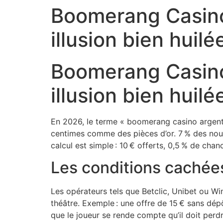
Boomerang Casino 
illusion bien huilé
Boomerang Casino 
illusion bien huilé
En 2026, le terme « boomerang casino argent
centimes comme des pièces d’or. 7 % des nouve
calcul est simple : 10 € offerts, 0,5 % de cha
Les conditions cachées
Les opérateurs tels que Betclic, Unibet ou 
théâtre. Exemple : une offre de 15 € sans dépô
que le joueur se rende compte qu’il doit perdr