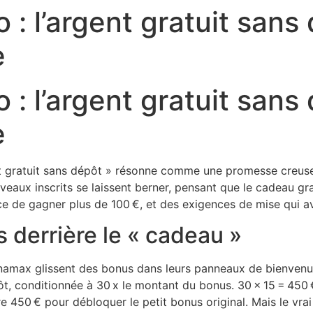
: l’argent gratuit sans
e
: l’argent gratuit sans
e
 gratuit sans dépôt » résonne comme une promesse creuse
aux inscrits se laissent berner, pensant que le cadeau gra
nce de gagner plus de 100 €, et des exigences de mise qui a
 derrière le « cadeau »
Winamax glissent des bonus dans leurs panneaux de bienven
t, conditionnée à 30 x le montant du bonus. 30 × 15 = 450 €
e 450 € pour débloquer le petit bonus original. Mais le vrai