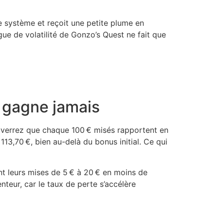
le système et reçoit une petite plume en
ue de volatilité de Gonzo’s Quest ne fait que
e gagne jamais
s verrez que chaque 100 € misés rapportent en
113,70 €, bien au-delà du bonus initial. Ce qui
nt leurs mises de 5 € à 20 € en moins de
nteur, car le taux de perte s’accélère