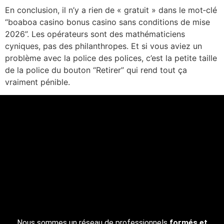
En conclusion, il n’y a rien de « gratuit » dans le mot‑clé
“boaboa casino bonus casino sans conditions de mise
2026”. Les opérateurs sont des mathématiciens
cyniques, pas des philanthropes. Et si vous aviez un
problème avec la police des polices, c’est la petite taille
de la police du bouton “Retirer” qui rend tout ça
vraiment pénible.
Nous sommes un réseau de professionnels
formés et