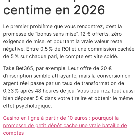
centime en 2026
Le premier problème que vous rencontrez, c’est la
promesse de “bonus sans mise”. 12 € offerts, zéro
exigence de mise, et pourtant la vraie valeur reste
négative. Entre 0,5 % de ROI et une commission cachée
de 5 % sur chaque pari, le compte est vite soldé.
Take Bet365, par exemple. Leur offre de 20 €
d’inscription semble attrayante, mais la conversion en
argent réel passe par un taux de transformation de
0,33 % après 48 heures de jeu. Vous pourriez tout aussi
bien déposer 5 € dans votre tirelire et obtenir le même
effet psychologique.
Casino en ligne à partir de 10 euros : pourquoi la
promesse de petit dépôt cache une vraie bataille de
comptes